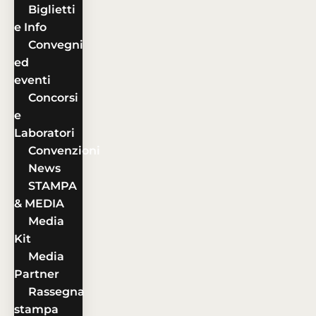
Biglietti
e Info
Convegni
ed
eventi
Concorsi
e
Laboratori
Convenzioni
News
STAMPA
& MEDIA
Media
Kit
Media
Partner
Rassegna
stampa