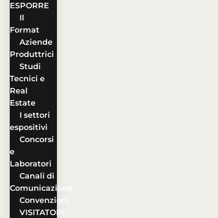
ESPORRE
Il
Format
Aziende
Produttrici
Studi
Tecnici e
Real
Estate
I settori
espositivi
Concorsi
e
Laboratori
Canali di
Comunicazione
Convenzioni
VISITATORI