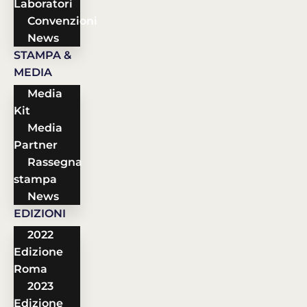
Laboratori
Convenzioni
News
STAMPA &
MEDIA
Media
Kit
Media
Partner
Rassegna
stampa
News
EDIZIONI
2022
Edizione
Roma
2023
Edizione