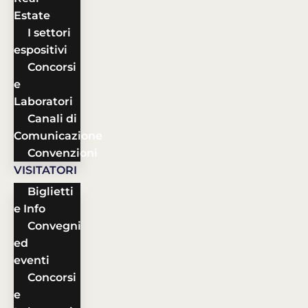
Estate
I settori
espositivi
Concorsi
e
Laboratori
Canali di
Comunicazione
Convenzioni
VISITATORI
Biglietti
e Info
Convegni
ed
eventi
Concorsi
e