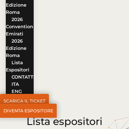
Edizione
Roma
2026
Convention
Emirati
2026
Edizione
Roma
Lista
Espositori
CONTATTI
ITA
ENG
SCARICA IL TICKET
DIVENTA ESPOSITORE
Lista espositori