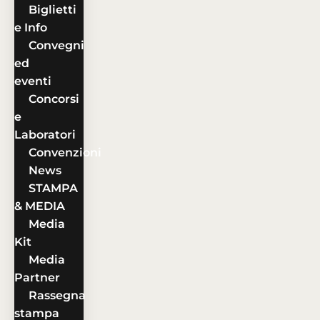
Biglietti
e Info
Convegni
ed
eventi
Concorsi
e
Laboratori
Convenzioni
News
STAMPA
& MEDIA
Media
Kit
Media
Partner
Rassegna
stampa