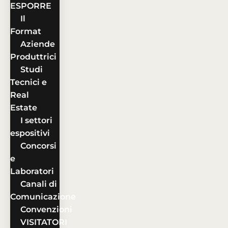
ESPORRE
Il
Format
Aziende
Produttrici
Studi
Tecnici e
Real
Estate
I settori
espositivi
Concorsi
e
Laboratori
Canali di
Comunicazione
Convenzioni
VISITATORI