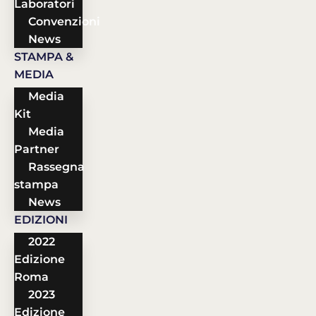
Laboratori
Convenzioni
News
STAMPA &
MEDIA
Media
Kit
Media
Partner
Rassegna
stampa
News
EDIZIONI
2022
Edizione
Roma
2023
Edizione