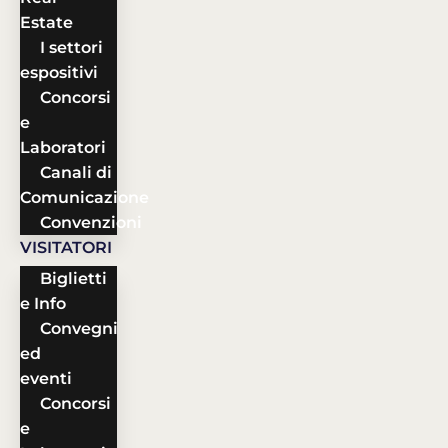
Estate
I settori
espositivi
Concorsi
e
Laboratori
Canali di
Comunicazione
Convenzioni
VISITATORI
Biglietti
e Info
Convegni
ed
eventi
Concorsi
e