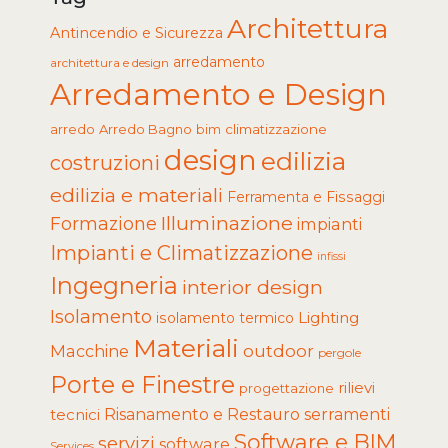
Architettura
Antincendio e Sicurezza
arredamento
architettura e design
Arredamento e Design
arredo
Arredo Bagno
climatizzazione
bim
design
edilizia
costruzioni
edilizia e materiali
Ferramenta e Fissaggi
Illuminazione
Formazione
impianti
Impianti e Climatizzazione
infissi
Ingegneria
interior design
Isolamento
Lighting
isolamento termico
Materiali
Macchine
outdoor
pergole
Porte e Finestre
rilievi
progettazione
tecnici
Risanamento e Restauro
serramenti
Software e BIM
servizi
software
Services