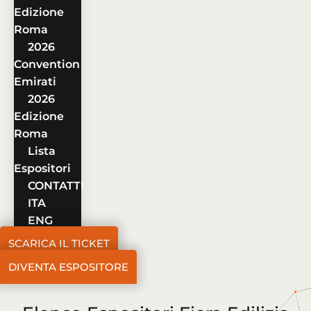
Edizione
Roma
2026
Convention
Emirati
2026
Edizione
Roma
Lista
Espositori
CONTATTI
ITA
ENG
SCARICA IL TICKET
DIVENTA ESPOSITORE