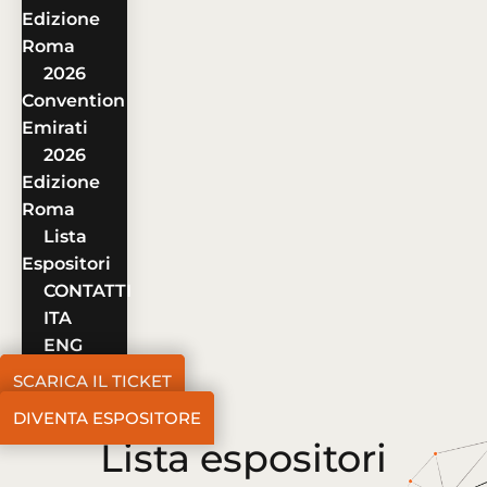
Edizione
Roma
2026
Convention
Emirati
2026
Edizione
Roma
Lista
Espositori
CONTATTI
ITA
ENG
SCARICA IL TICKET
DIVENTA ESPOSITORE
Lista espositori