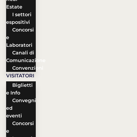
Estate
I settori
espositivi
Concorsi
e
Laboratori
Canali di
Comunicazione
Convenzioni
VISITATORI
Biglietti
e Info
Convegni
ed
eventi
Concorsi
e