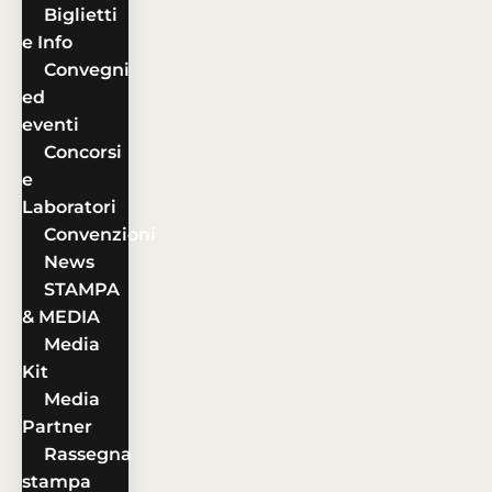
Biglietti
e Info
Convegni
ed
eventi
Concorsi
e
Laboratori
Convenzioni
News
STAMPA
& MEDIA
Media
Kit
Media
Partner
Rassegna
stampa