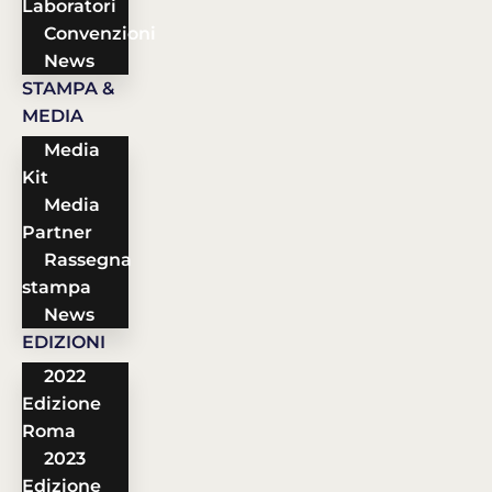
Laboratori
Convenzioni
News
STAMPA &
MEDIA
Media
Kit
Media
Partner
Rassegna
stampa
News
EDIZIONI
2022
Edizione
Roma
2023
Edizione