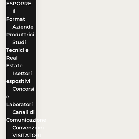
ESPORRE
Il
Format
Aziende
Produttrici
Studi
Tecnici e
Real
Estate
I settori
espositivi
Concorsi
e
Laboratori
Canali di
Comunicazione
Convenzioni
VISITATORI