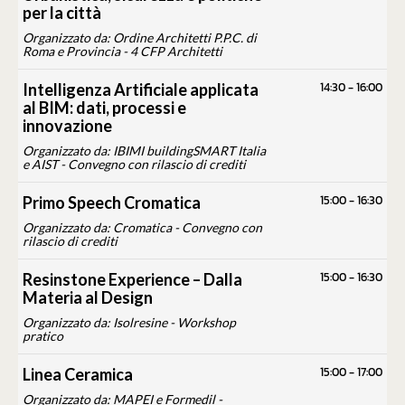
per la città
Organizzato da: Ordine Architetti P.P.C. di
Roma e Provincia - 4 CFP Architetti
14:30
-
16:00
Intelligenza Artificiale applicata
al BIM: dati, processi e
innovazione
Organizzato da: IBIMI buildingSMART Italia
e AIST - Convegno con rilascio di crediti
15:00
-
16:30
Primo Speech Cromatica
Organizzato da: Cromatica - Convegno con
rilascio di crediti
15:00
-
16:30
Resinstone Experience – Dalla
Materia al Design
Organizzato da: Isolresine - Workshop
pratico
15:00
-
17:00
Linea Ceramica
Organizzato da: MAPEI e Formedil -