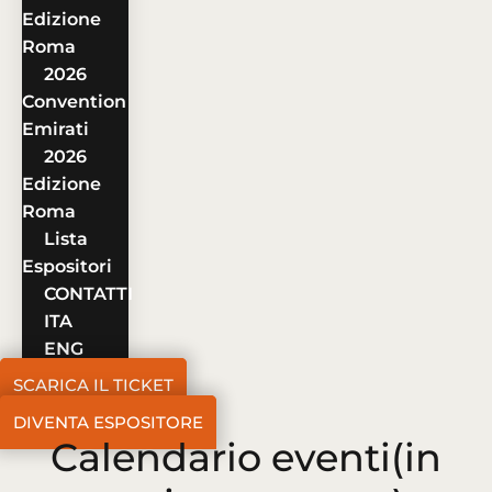
Edizione
Roma
2026
Convention
Emirati
2026
Edizione
Roma
Lista
Espositori
CONTATTI
ITA
ENG
SCARICA IL TICKET
DIVENTA ESPOSITORE
Calendario eventi
(in