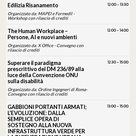
12:00
-
13:30
Edilizia Risanamento
Organizzato da: MAPEI e Formedil -
Workshop con rilascio di crediti
12:00
-
14:00
The Human Workplace –
Persone, AI e nuovi ambienti
Organizzato da: X Office - Convegno con
rilascio di crediti
12:30
-
15:00
Superare il paradigma
prescrittivo del DM 236/89 alla
luce della Convenzione ONU
sulla disabilità
Organizzato da: Ordine Ingegneri di Roma-
Convegno con rilascio di crediti
13:00
-
15:00
GABBIONI PORTANTI ARMATI;
L’EVOLUZIONE: DALLA
SEMPLICE OPERA DI
SOSTEGNO ALLA NUOVA
INFRASTRUTTURA VERDE PER