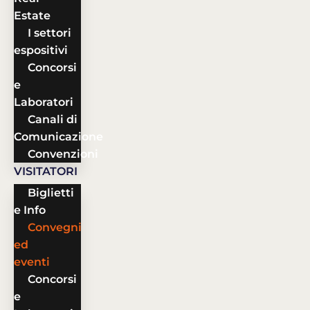
Estate
I settori
espositivi
Concorsi
e
Laboratori
Canali di
Comunicazione
Convenzioni
VISITATORI
Biglietti
e Info
Convegni
ed
eventi
Concorsi
e