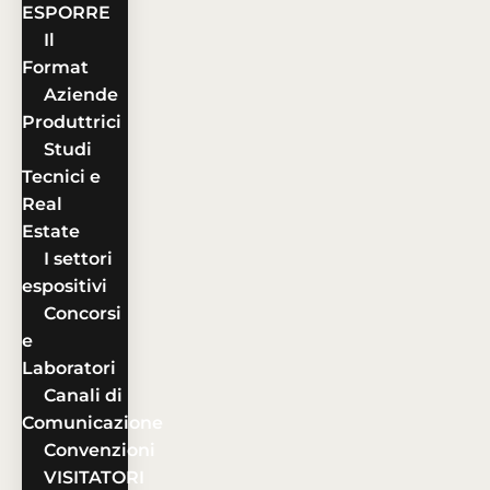
ESPORRE
Il
Format
Aziende
Produttrici
Studi
Tecnici e
Real
Estate
I settori
espositivi
Concorsi
e
Laboratori
Canali di
Comunicazione
Convenzioni
VISITATORI