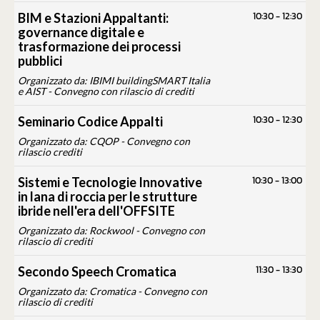
10:30
-
12:30
BIM e Stazioni Appaltanti:
governance digitale e
trasformazione dei processi
pubblici
Organizzato da: IBIMI buildingSMART Italia
e AIST - Convegno con rilascio di crediti
10:30
-
12:30
Seminario Codice Appalti
Organizzato da: CQOP - Convegno con
rilascio crediti
10:30
-
13:00
Sistemi e Tecnologie Innovative
in lana di roccia per le strutture
ibride nell'era dell'OFFSITE
Organizzato da: Rockwool - Convegno con
rilascio di crediti
11:30
-
13:30
Secondo Speech Cromatica
Organizzato da: Cromatica - Convegno con
rilascio di crediti