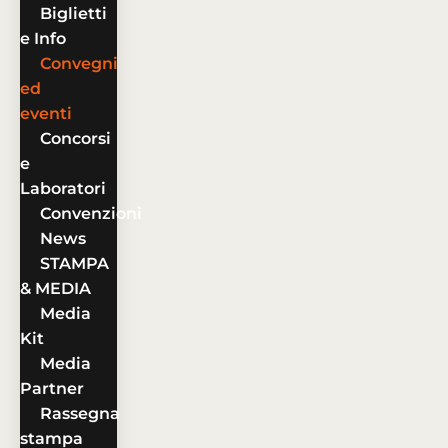
Biglietti
e Info
Convegni
ed
eventi
Concorsi
e
Laboratori
Convenzioni
News
STAMPA
& MEDIA
Media
Kit
Media
Partner
Rassegna
stampa