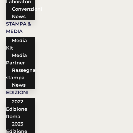
Laboratori
Convenzioni
News
STAMPA &
MEDIA
Media
Kit
Media
Partner
Rassegna
stampa
News
EDIZIONI
2022
Edizione
Roma
2023
Edizione