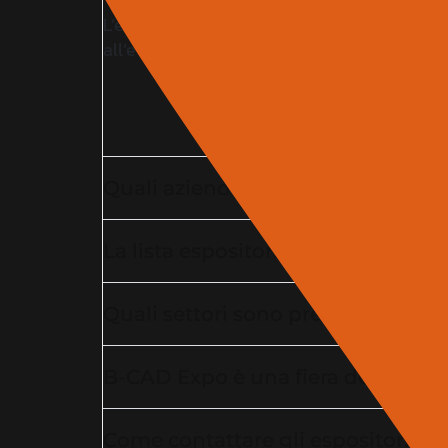
L’elenco espositori della fiera edilizia B-C
all’evento dedicato a edilizia, architettura e
Quali aziende partecipano alla fie
La lista espositori della fiera edil
Quali settori sono presenti tra gli 
B-CAD Expo è una fiera dedicata al
Come contattare gli espositori della