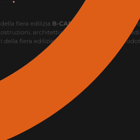
ella fiera edilizia
B-CAD Expo Roma
, il punto 
costruzioni, architettura, design, innovazione edil
i della fiera edilizia per conoscere brand, prodo
l’evento.