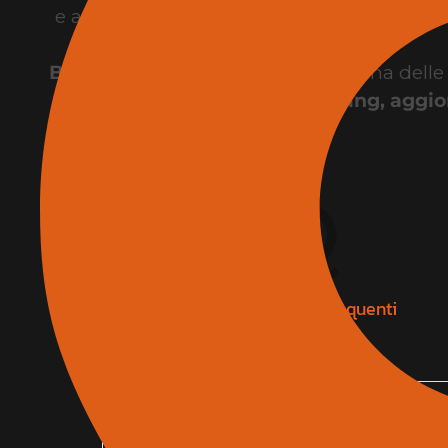
e architettura, con soluzioni dedicate a pro
B-CAD Expo Roma
rappresenta una delle pri
di networking, aggio
F
.
A
.
Q
Domande e risposte frequenti
Dove trovare l’elenco espositori del