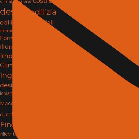
costruzioni
climatizzazione
design
edilizia
edilizia e materiali
Ferramenta e Fissaggi
Formazione
Illuminazione
impianti
Impianti e
Climatizzazione
infissi
Ingegneria
interior
design
Isolamento
Lighting
isolamento termico
Materiali
Macchine
Porte e
outdoor
pergole
Finestre
progettazione
rilievi tecnici
Risanamento e