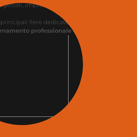
gettisti, imprese, interior designer, contractor, st
ncipali fiere dedicate all’edilizia e all’architettu
rnamento professionale e incontri business
tr
la fiera edilizia?