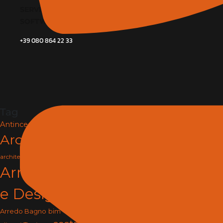
SERVIZI
SOFTWARE E BIM
+39 080 864 22 33
Tag
Antincendio e Sicurezza
Architettura
arredamento
architettura e design
Arredamento
e Design
arredo
Arredo Bagno
bim