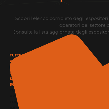
Scopri l’elenco completo degli espositori d
operatori del settore 
Consulta la lista aggiornata degli espositor
TUTTE LE CATEGORIE
ARCHITETTURA E DESIGN
EDILIZIA E MATERIALI
IMPIANTI E CLIMATIZZAZIONE
SERVIZI
SOFTWARE E BIM
TUTTE LE CATEGORIE
ARCHITETTURA E DESIGN
EDILIZIA E MATERIALI
IMPIANTI E CLIMATIZZAZIONE