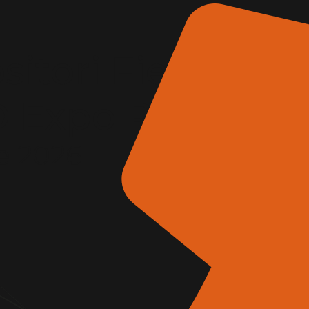
itori Fiera
AD Expo Roma
e 2026