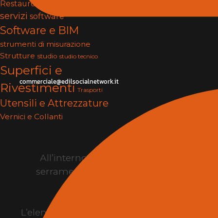
Restauro
serramenti
Services
servizi
software
Software e BIM
strumenti di misurazione
Strutture
studio
studio tecnico
Superfici e
commerciale@edilsocialnetwork.it
Rivestimenti
Trasporti
Utensili e Attrezzature
Vernici e Collanti
All’interno della manifestazione sono 
serramenti, infissi, pavimenti, rivestime
L’elenco espositori della fiera edilizia
consen