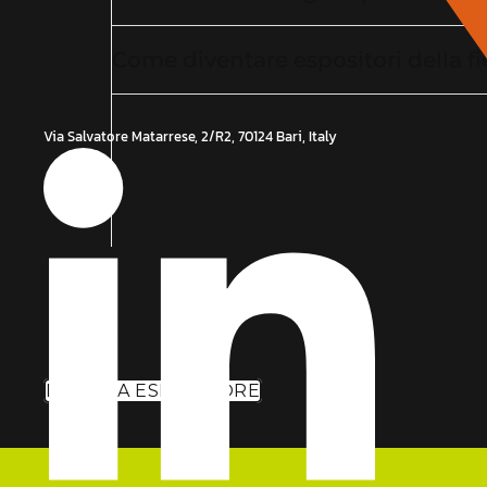
Come diventare espositori della f
Via Salvatore Matarrese, 2/R2, 70124 Bari, Italy
DIVENTA ESPOSITORE