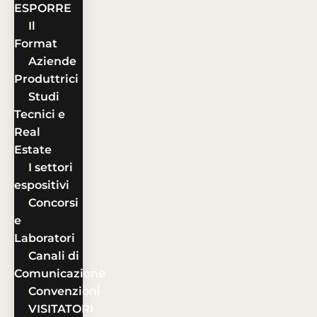
ESPORRE
Il
Format
Aziende
Produttrici
Studi
Tecnici e
Real
Estate
I settori
espositivi
Concorsi
e
Laboratori
Canali di
Comunicazione
Convenzioni
VISITATORI