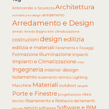
Architettura
Antincendio e Sicurezza
arredamento
architettura e design
Arredamento e Design
arredo
Arredo Bagno
climatizzazione
bim
design
edilizia
costruzioni
edilizia e materiali
Ferramenta e Fissaggi
Illuminazione
Formazione
impianti
Impianti e Climatizzazione
infissi
Ingegneria
interior design
Isolamento
Lighting
isolamento termico
Materiali
Macchine
outdoor
pergole
Porte e Finestre
rilievi
progettazione
tecnici
Risanamento e Restauro
serramenti
Software e BIM
servizi
software
Services