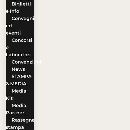
Biglietti
e Info
Convegni
ed
eventi
Concorsi
e
Laboratori
Convenzioni
News
STAMPA
& MEDIA
Media
Kit
Media
Partner
Rassegna
stampa