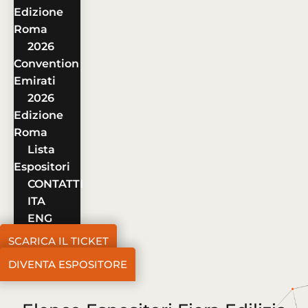
Edizione
Roma
2026
Convention
Emirati
2026
Edizione
Roma
Lista
Espositori
CONTATTI
ITA
ENG
SCARICA IL TICKET
DIVENTA ESPOSITORE