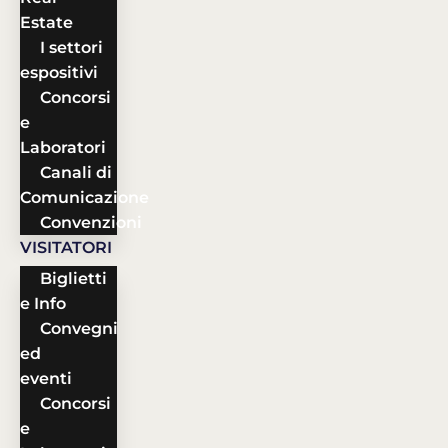
Estate
I settori
espositivi
Concorsi
e
Laboratori
Canali di
Comunicazione
Convenzioni
VISITATORI
Biglietti
e Info
Convegni
ed
eventi
Concorsi
e