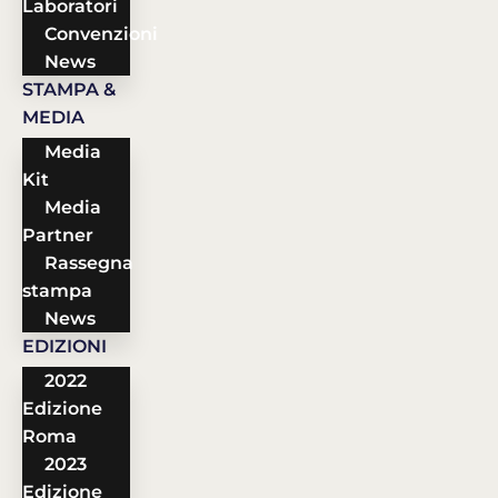
Laboratori
Convenzioni
News
STAMPA &
MEDIA
Media
Kit
Media
Partner
Rassegna
stampa
News
EDIZIONI
2022
Edizione
Roma
2023
Edizione