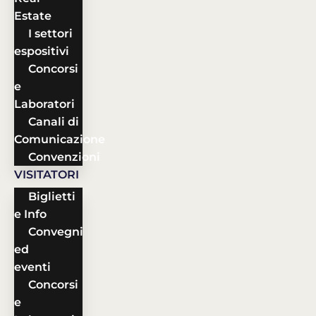
Estate
I settori
espositivi
Concorsi
e
Laboratori
Canali di
Comunicazione
Convenzioni
VISITATORI
Biglietti
e Info
Convegni
ed
eventi
Concorsi
e