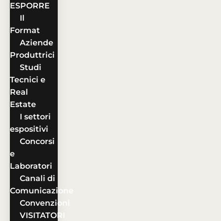
ESPORRE
Il
Format
Aziende
Produttrici
Studi
Tecnici e
Real
Estate
I settori
espositivi
Concorsi
e
Laboratori
Canali di
Comunicazione
Convenzioni
VISITATORI