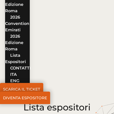
Edizione
Roma
2026
Convention
Emirati
2026
Edizione
Roma
Lista
Espositori
CONTATTI
ITA
ENG
SCARICA IL TICKET
DIVENTA ESPOSITORE
Lista espositori