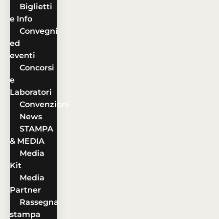
Biglietti
e Info
Convegni
ed
eventi
Concorsi
e
Laboratori
Convenzioni
News
STAMPA
& MEDIA
Media
Kit
Media
Partner
Rassegna
stampa