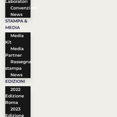
Laboratori
Convenzioni
News
STAMPA &
MEDIA
Media
Kit
Media
Partner
Rassegna
stampa
News
EDIZIONI
2022
Edizione
Roma
2023
Edizione