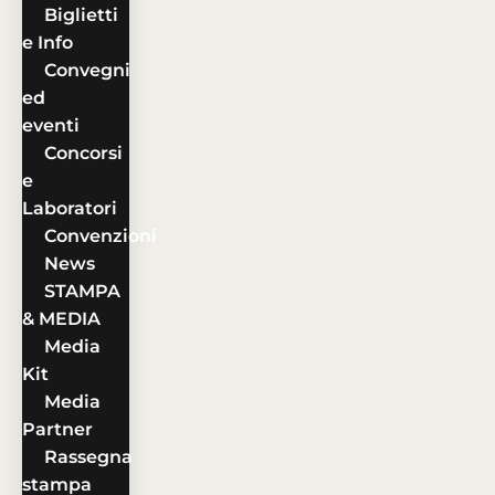
Biglietti
e Info
Convegni
ed
eventi
Concorsi
e
Laboratori
Convenzioni
News
STAMPA
& MEDIA
Media
Kit
Media
Partner
Rassegna
stampa