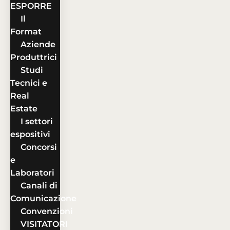
ESPORRE
Il
Format
Aziende
Produttrici
Studi
Tecnici e
Real
Estate
I settori
espositivi
Concorsi
e
Laboratori
Canali di
Comunicazione
Convenzioni
VISITATORI