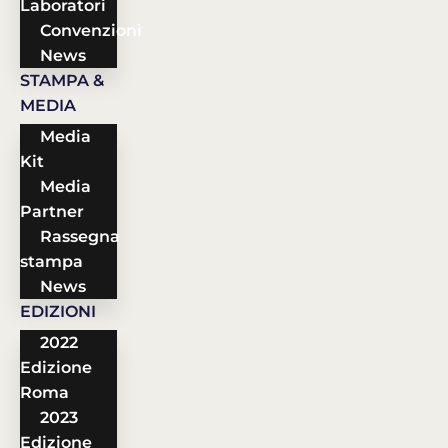
Laboratori
Convenzioni
News
STAMPA &
MEDIA
Media
Kit
Media
Partner
Rassegna
stampa
News
EDIZIONI
2022
Edizione
Roma
2023
Edizione