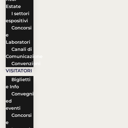
Estate
I settori
espositivi
Concorsi
e
Laboratori
Canali di
Comunicazione
Convenzioni
VISITATORI
Biglietti
e Info
Convegni
ed
eventi
Concorsi
e