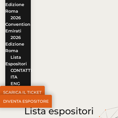
Edizione
Roma
2026
Convention
Emirati
2026
Edizione
Roma
Lista
Espositori
CONTATTI
ITA
ENG
SCARICA IL TICKET
DIVENTA ESPOSITORE
Lista espositori