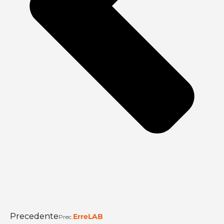
Precedente
ErreLAB
Prec.