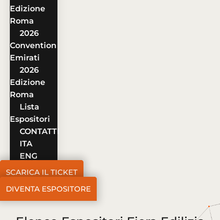
Edizione
Roma
2026
Convention
Emirati
2026
Edizione
Roma
Lista
Espositori
CONTATTI
ITA
ENG
SCARICA IL TICKET
DIVENTA ESPOSITORE