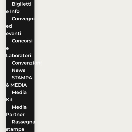
Biglietti
e Info
Convegni
ed
eventi
Concorsi
e
Laboratori
Convenzioni
News
STAMPA
& MEDIA
Media
Kit
Media
Partner
Rassegna
stampa