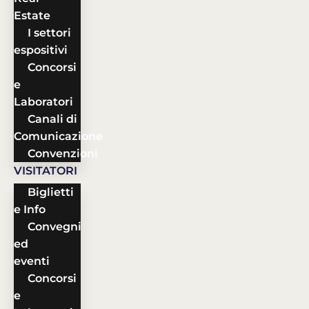
Estate
I settori
espositivi
Concorsi
e
Laboratori
Canali di
Comunicazione
Convenzioni
VISITATORI
Biglietti
e Info
Convegni
ed
eventi
Concorsi
e