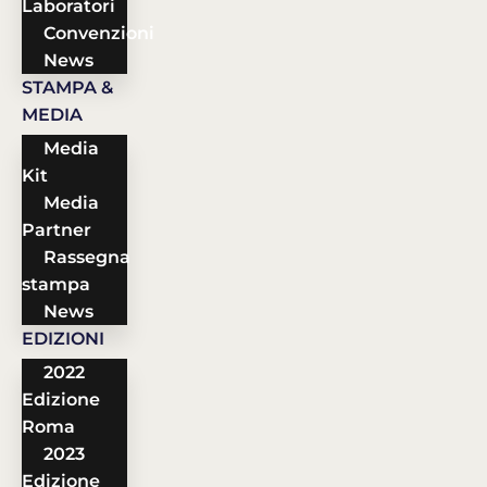
Laboratori
Convenzioni
News
STAMPA &
MEDIA
Media
Kit
Media
Partner
Rassegna
stampa
News
EDIZIONI
2022
Edizione
Roma
2023
Edizione