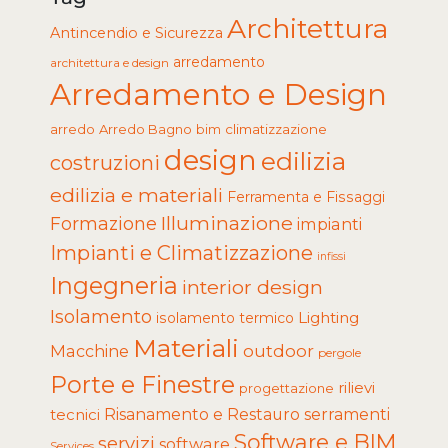
Architettura
Antincendio e Sicurezza
arredamento
architettura e design
Arredamento e Design
arredo
Arredo Bagno
climatizzazione
bim
design
edilizia
costruzioni
edilizia e materiali
Ferramenta e Fissaggi
Illuminazione
Formazione
impianti
Impianti e Climatizzazione
infissi
Ingegneria
interior design
Isolamento
Lighting
isolamento termico
Materiali
Macchine
outdoor
pergole
Porte e Finestre
rilievi
progettazione
tecnici
Risanamento e Restauro
serramenti
Software e BIM
servizi
software
Services