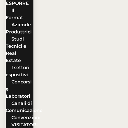
ESPORRE
Il
Format
Aziende
Produttrici
Studi
Tecnici e
Real
Estate
I settori
espositivi
Concorsi
e
Laboratori
Canali di
Comunicazione
Convenzioni
VISITATORI