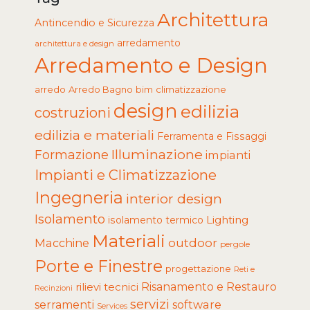
Architettura
Antincendio e Sicurezza
arredamento
architettura e design
Arredamento e Design
arredo
Arredo Bagno
climatizzazione
bim
design
edilizia
costruzioni
edilizia e materiali
Ferramenta e Fissaggi
Illuminazione
Formazione
impianti
Impianti e Climatizzazione
Ingegneria
interior design
Isolamento
Lighting
isolamento termico
Materiali
Macchine
outdoor
pergole
Porte e Finestre
progettazione
Reti e
rilievi tecnici
Risanamento e Restauro
Recinzioni
servizi
software
serramenti
Services