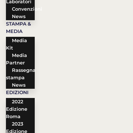
Laboratori
Convenzioni
News
STAMPA &
MEDIA
Media
Kit
Media
Partner
Rassegna
stampa
News
EDIZIONI
2022
Edizione
Roma
2023
Edizione