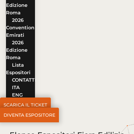
Edizione
Roma
2026
Convention
Emirati
2026
Edizione
Roma
Lista
Espositori
CONTATTI
ITA
ENG
SCARICA IL TICKET
DIVENTA ESPOSITORE