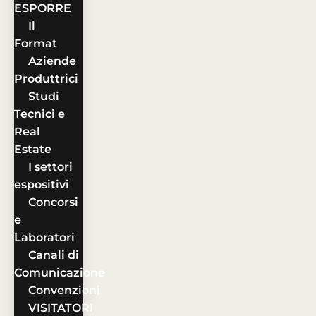
ESPORRE
Il
Format
Aziende
Produttrici
Studi
Tecnici e
Real
Estate
I settori
espositivi
Concorsi
e
Laboratori
Canali di
Comunicazione
Convenzioni
VISITATORI