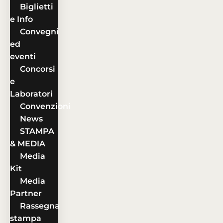
Biglietti
e Info
Convegni
ed
eventi
Concorsi
e
Laboratori
Convenzioni
News
STAMPA
& MEDIA
Media
Kit
Media
Partner
Rassegna
stampa