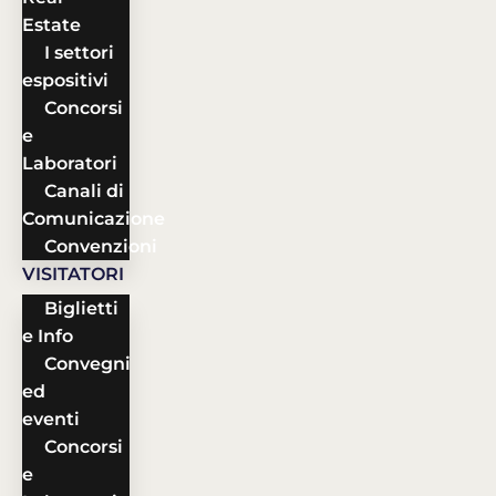
Estate
I settori
espositivi
Concorsi
e
Laboratori
Canali di
Comunicazione
Convenzioni
VISITATORI
Biglietti
e Info
Convegni
ed
eventi
Concorsi
e