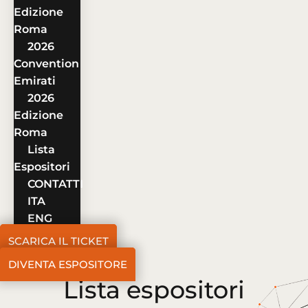
Edizione
Roma
2026
Convention
Emirati
2026
Edizione
Roma
Lista
Espositori
CONTATTI
ITA
ENG
SCARICA IL TICKET
DIVENTA ESPOSITORE
Lista espositori