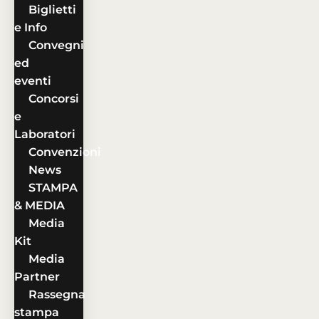
Biglietti
e Info
Convegni
ed
eventi
Concorsi
e
Laboratori
Convenzioni
News
STAMPA
& MEDIA
Media
Kit
Media
Partner
Rassegna
stampa