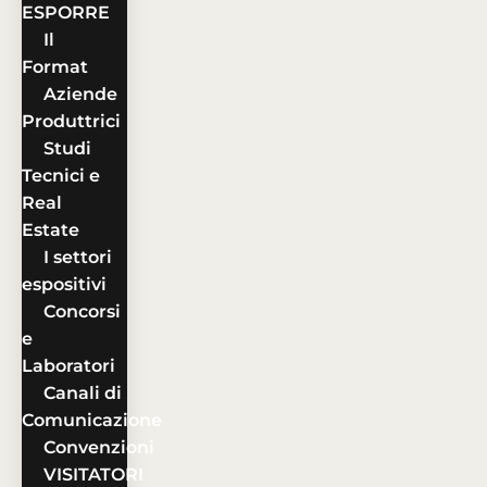
ESPORRE
Il
Format
Aziende
Produttrici
Studi
Tecnici e
Real
Estate
I settori
espositivi
Concorsi
e
Laboratori
Canali di
Comunicazione
Convenzioni
VISITATORI