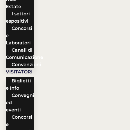
Estate
I settori
espositivi
Concorsi
e
Laboratori
Canali di
Comunicazione
Convenzioni
VISITATORI
Biglietti
e Info
Convegni
ed
eventi
Concorsi
e