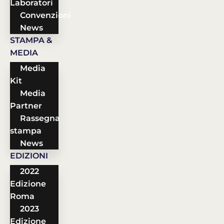
Laboratori
Convenzioni
News
STAMPA &
MEDIA
Media
Kit
Media
Partner
Rassegna
stampa
News
EDIZIONI
2022
Edizione
Roma
2023
Edizione