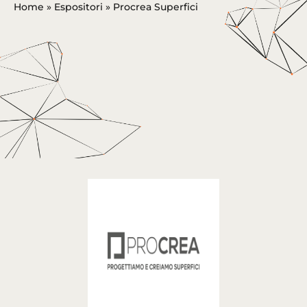
Home
»
Espositori
»
Procrea Superfici