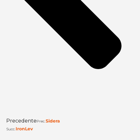
Precedente
Sidera
Prec.
IronLev
Succ.