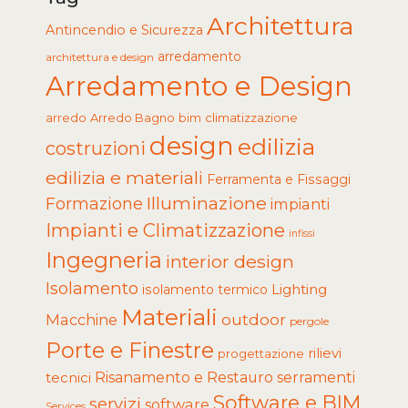
Architettura
Antincendio e Sicurezza
arredamento
architettura e design
Arredamento e Design
arredo
Arredo Bagno
climatizzazione
bim
design
edilizia
costruzioni
edilizia e materiali
Ferramenta e Fissaggi
Illuminazione
Formazione
impianti
Impianti e Climatizzazione
infissi
Ingegneria
interior design
Isolamento
Lighting
isolamento termico
Materiali
Macchine
outdoor
pergole
Porte e Finestre
rilievi
progettazione
tecnici
Risanamento e Restauro
serramenti
Software e BIM
servizi
software
Services