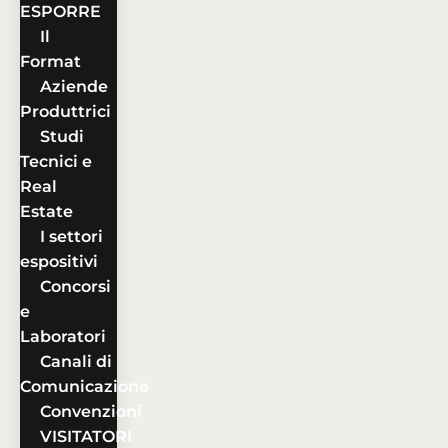
ESPORRE
Il
Format
Aziende
Produttrici
Studi
Tecnici e
Real
Estate
I settori
espositivi
Concorsi
e
Laboratori
Canali di
Comunicazione
Convenzioni
VISITATORI