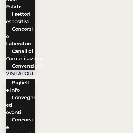
Estate
I settori
espositivi
Concorsi
e
Laboratori
Canali di
Comunicazione
Convenzioni
VISITATORI
Biglietti
e Info
Convegni
ed
eventi
Concorsi
e