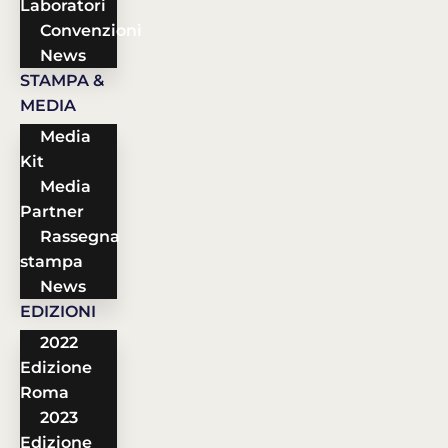
Laboratori
Convenzioni
News
STAMPA &
MEDIA
Media
Kit
Media
Partner
Rassegna
stampa
News
EDIZIONI
2022
Edizione
Roma
2023
Edizione