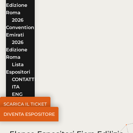
Edizione
Roma
2026
Convention
Emirati
2026
Edizione
Roma
Lista
Espositori
CONTATTI
ITA
ENG
SCARICA IL TICKET
DIVENTA ESPOSITORE