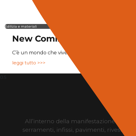
Edilizia e materiali
New Coming
C’è un mondo che vive dietro ogni finestra, dentro 
leggi tutto >>>
All’interno della manifestazione sono 
serramenti, infissi, pavimenti, rivestime