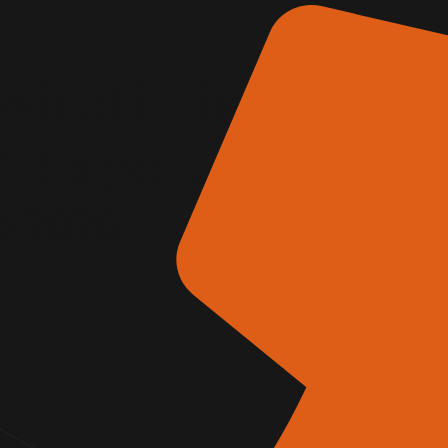
itori Fiera
AD Expo Roma
e 2026