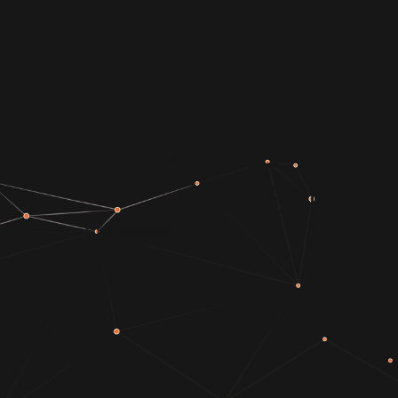
Elenco Espos
Edilizia B-C
Edizion
Home
»
foro finestra