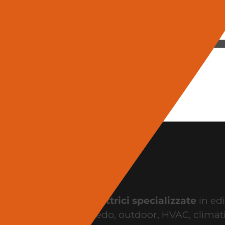
ogni parete, nel
presenti
aziende produttrici specializzate
in edi
nti, illuminazione, arredo, outdoor, HVAC, climat