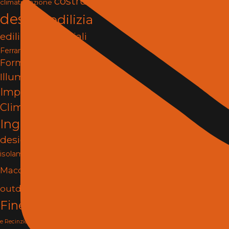
costruzioni
climatizzazione
design
edilizia
edilizia e materiali
Ferramenta e Fissaggi
Formazione
Illuminazione
impianti
Impianti e
Climatizzazione
Ingegneria
interior
design
Isolamento
Lighting
isolamento termico
Materiali
Macchine
Porte e
outdoor
pergole
Finestre
progettazione
Reti
rilievi tecnici
e Recinzioni