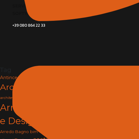
SERVIZI
SOFTWARE E BIM
+39 080 864 22 33
Tag
Antincendio e Sicurezza
Architettura
arredamento
architettura e design
Arredamento
e Design
arredo
Arredo Bagno
bim