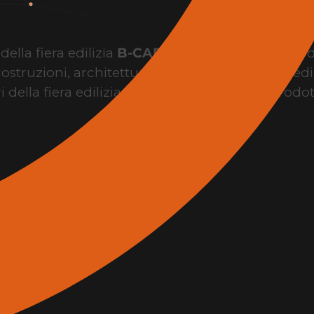
ella fiera edilizia
B-CAD Expo Roma
, il punto 
costruzioni, architettura, design, innovazione edil
i della fiera edilizia per conoscere brand, prodo
l’evento.