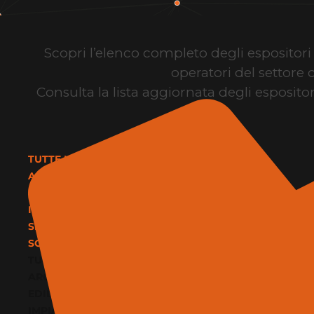
Scopri l’elenco completo degli espositori d
operatori del settore 
Consulta la lista aggiornata degli espositor
TUTTE LE CATEGORIE
ARCHITETTURA E DESIGN
EDILIZIA E MATERIALI
IMPIANTI E CLIMATIZZAZIONE
SERVIZI
SOFTWARE E BIM
TUTTE LE CATEGORIE
ARCHITETTURA E DESIGN
EDILIZIA E MATERIALI
IMPIANTI E CLIMATIZZAZIONE