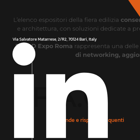
L’elenco espositori della fiera edilizia
consen
e architettura, con soluzioni dedicate a pro
Via Salvatore Matarrese, 2/R2, 70124 Bari, Italy
B-CAD Expo Roma
rappresenta una delle pri
di networking, aggio
F
.
A
.
Q
Domande e risposte frequenti