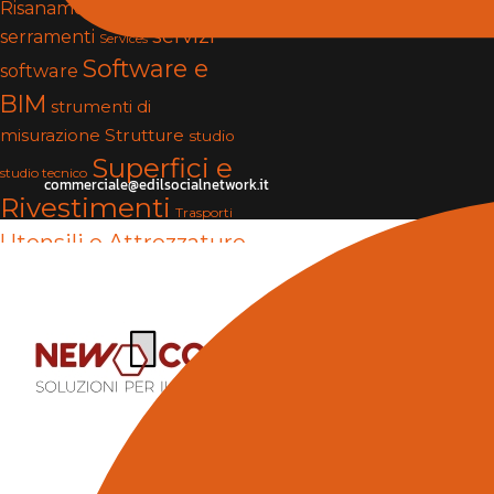
Risanamento e Restauro
servizi
serramenti
Services
Software e
software
BIM
strumenti di
Strutture
misurazione
studio
Superfici e
studio tecnico
commerciale@edilsocialnetwork.it
Rivestimenti
Trasporti
Utensili e Attrezzature
Vernici e Collanti