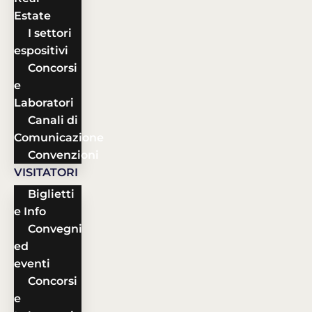
Estate
I settori
espositivi
Concorsi
e
Laboratori
Canali di
Comunicazione
Convenzioni
VISITATORI
Biglietti
e Info
Convegni
ed
eventi
Concorsi
e