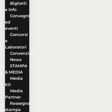
Biglietti
e Info
Convegni
ed
eventi
Concorsi
e
Laboratori
Convenzioni
News
STAMPA
& MEDIA
Media
Kit
Media
Partner
Rassegna
stampa