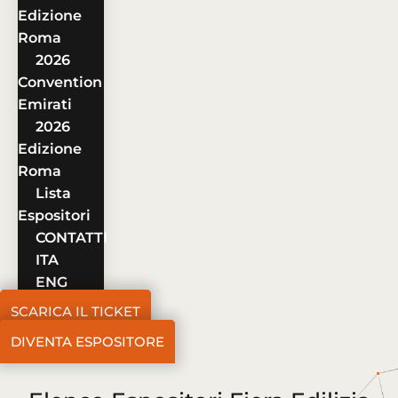
Edizione
Roma
2026
Convention
Emirati
2026
Edizione
Roma
Lista
Espositori
CONTATTI
ITA
ENG
SCARICA IL TICKET
DIVENTA ESPOSITORE