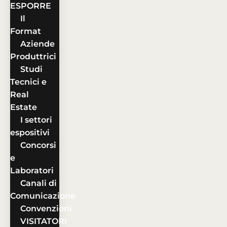
ESPORRE
Il
Format
Aziende
Produttrici
Studi
Tecnici e
Real
Estate
I settori
espositivi
Concorsi
e
Laboratori
Canali di
Comunicazione
Convenzioni
VISITATORI