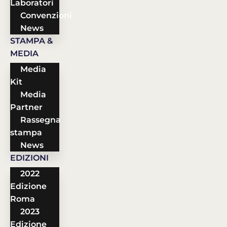
Laboratori
Convenzioni
News
STAMPA &
MEDIA
Media
Kit
Media
Partner
Rassegna
stampa
News
EDIZIONI
2022
Edizione
Roma
2023
Edizione