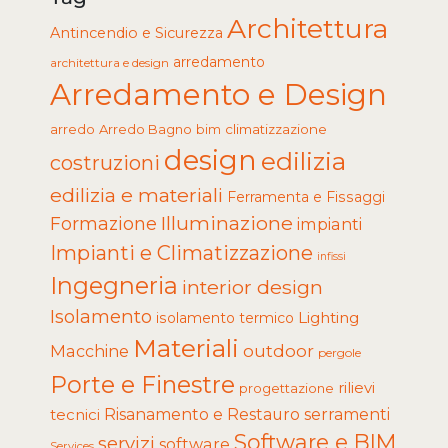
Architettura
Antincendio e Sicurezza
arredamento
architettura e design
Arredamento e Design
arredo
Arredo Bagno
climatizzazione
bim
design
edilizia
costruzioni
edilizia e materiali
Ferramenta e Fissaggi
Illuminazione
Formazione
impianti
Impianti e Climatizzazione
infissi
Ingegneria
interior design
Isolamento
Lighting
isolamento termico
Materiali
Macchine
outdoor
pergole
Porte e Finestre
rilievi
progettazione
tecnici
Risanamento e Restauro
serramenti
Software e BIM
servizi
software
Services