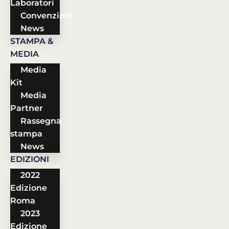
Laboratori
Convenzioni
News
STAMPA &
MEDIA
Media
Kit
Media
Partner
Rassegna
stampa
News
EDIZIONI
2022
Edizione
Roma
2023
Edizione