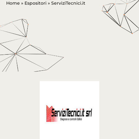
Home
»
Espositori
»
ServiziTecnici.it