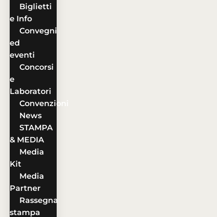
Biglietti
e Info
Convegni
ed
eventi
Concorsi
e
Laboratori
Convenzioni
News
STAMPA
& MEDIA
Media
Kit
Media
Partner
Rassegna
stampa