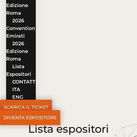
Edizione
Roma
2026
Convention
Emirati
2026
Edizione
Roma
Lista
Espositori
CONTATTI
ITA
ENG
SCARICA IL TICKET
DIVENTA ESPOSITORE
Lista espositori