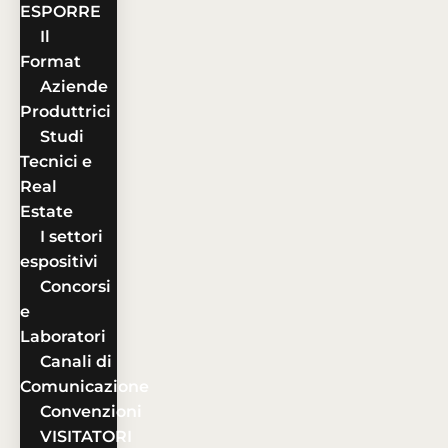
ESPORRE
Il
Format
Aziende
Produttrici
Studi
Tecnici e
Real
Estate
I settori
espositivi
Concorsi
e
Laboratori
Canali di
Comunicazione
Convenzioni
VISITATORI