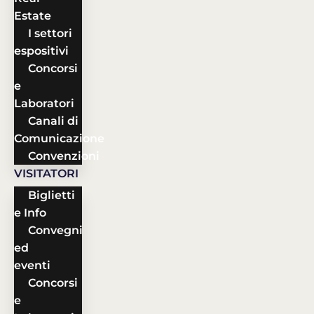
Estate
I settori
espositivi
Concorsi
e
Laboratori
Canali di
Comunicazione
Convenzioni
VISITATORI
Biglietti
e Info
Convegni
ed
eventi
Concorsi
e