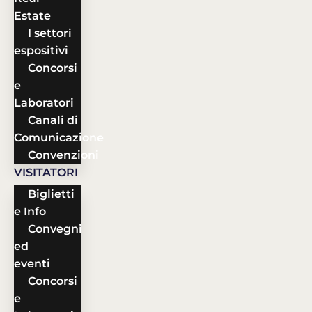
Estate
I settori
espositivi
Concorsi
e
Laboratori
Canali di
Comunicazione
Convenzioni
VISITATORI
Biglietti
e Info
Convegni
ed
eventi
Concorsi
e