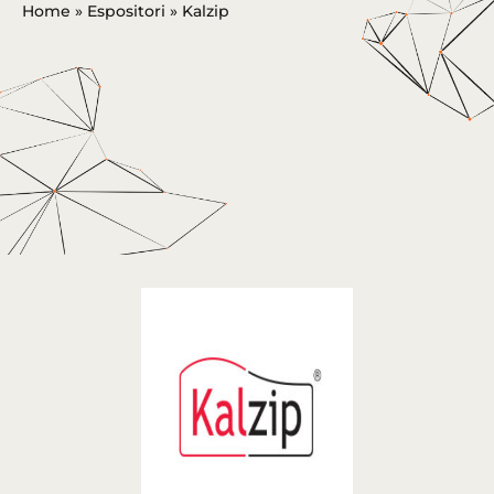
Home
»
Espositori
»
Kalzip