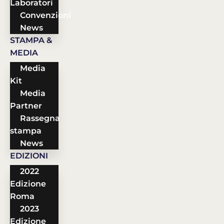
Laboratori
Convenzioni
News
STAMPA &
MEDIA
Media
Kit
Media
Partner
Rassegna
stampa
News
EDIZIONI
2022
Edizione
Roma
2023
Edizione