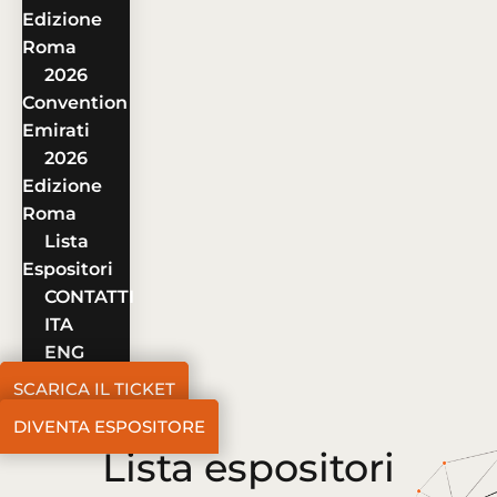
Edizione
Roma
2026
Convention
Emirati
2026
Edizione
Roma
Lista
Espositori
CONTATTI
ITA
ENG
SCARICA IL TICKET
DIVENTA ESPOSITORE
Lista espositori