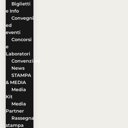
Biglietti
e Info
Convegni
ed
eventi
Concorsi
e
Laboratori
Convenzioni
News
STAMPA
& MEDIA
Media
Kit
Media
Partner
Rassegna
stampa