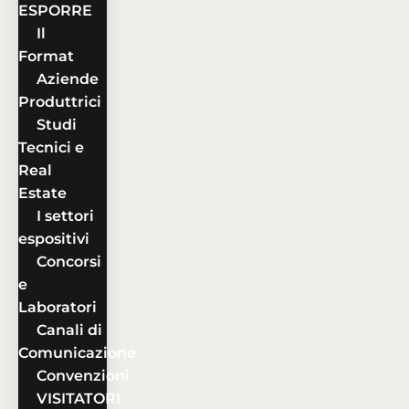
ESPORRE
Il
Format
Aziende
Produttrici
Studi
Tecnici e
Real
Estate
I settori
espositivi
Concorsi
e
Laboratori
Canali di
Comunicazione
Convenzioni
VISITATORI