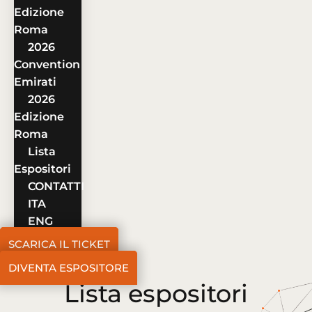
Edizione
Roma
2026
Convention
Emirati
2026
Edizione
Roma
Lista
Espositori
CONTATTI
ITA
ENG
SCARICA IL TICKET
DIVENTA ESPOSITORE
Lista espositori