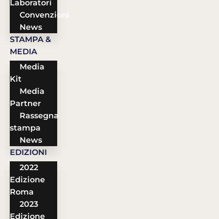
Laboratori
Convenzioni
News
STAMPA &
MEDIA
Media
Kit
Media
Partner
Rassegna
stampa
News
EDIZIONI
2022
Edizione
Roma
2023
Edizione