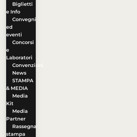
Biglietti
e Info
Convegni
ed
eventi
Concorsi
e
Laboratori
Convenzioni
News
STAMPA
& MEDIA
Media
Kit
Media
Partner
Rassegna
stampa