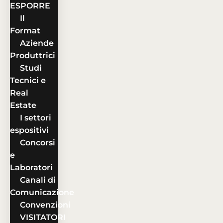
ESPORRE
Il
Format
Aziende
Produttrici
Studi
Tecnici e
Real
Estate
I settori
espositivi
Concorsi
e
Laboratori
Canali di
Comunicazione
Convenzioni
VISITATORI