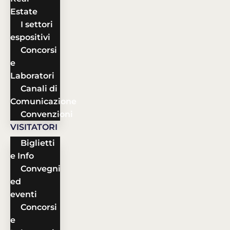
Estate
I settori
espositivi
Concorsi
e
Laboratori
Canali di
Comunicazione
Convenzioni
VISITATORI
Biglietti
e Info
Convegni
ed
eventi
Concorsi
e