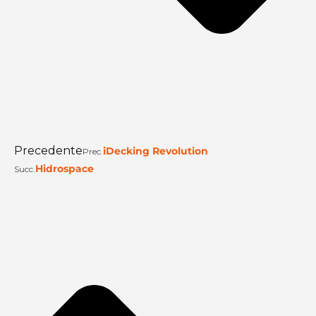
Precedente
iDecking Revolution
Prec.
Hidrospace
Succ.