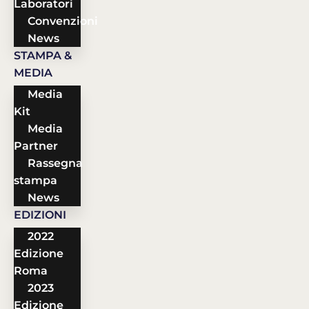
Laboratori
Convenzioni
News
STAMPA &
MEDIA
Media
Kit
Media
Partner
Rassegna
stampa
News
EDIZIONI
2022
Edizione
Roma
2023
Edizione