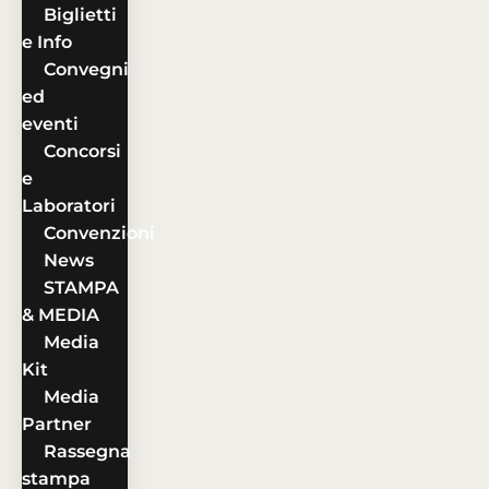
Biglietti
e Info
Convegni
ed
eventi
Concorsi
e
Laboratori
Convenzioni
News
STAMPA
& MEDIA
Media
Kit
Media
Partner
Rassegna
stampa