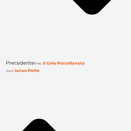
Precedente
Il Grès Porcellanato
Prec.
Ianus Porte
Succ.