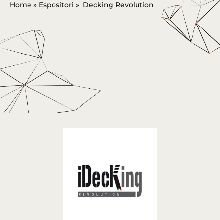
Home
»
Espositori
»
iDecking Revolution