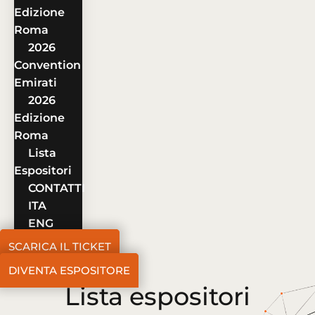
Edizione
Roma
2026
Convention
Emirati
2026
Edizione
Roma
Lista
Espositori
CONTATTI
ITA
ENG
SCARICA IL TICKET
DIVENTA ESPOSITORE
Lista espositori