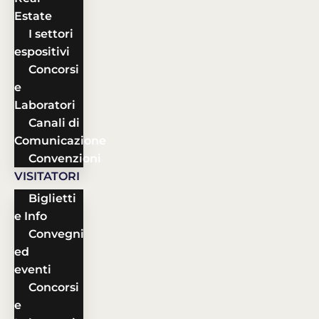
Estate
I settori
espositivi
Concorsi
e
Laboratori
Canali di
Comunicazione
Convenzioni
VISITATORI
Biglietti
e Info
Convegni
ed
eventi
Concorsi
e