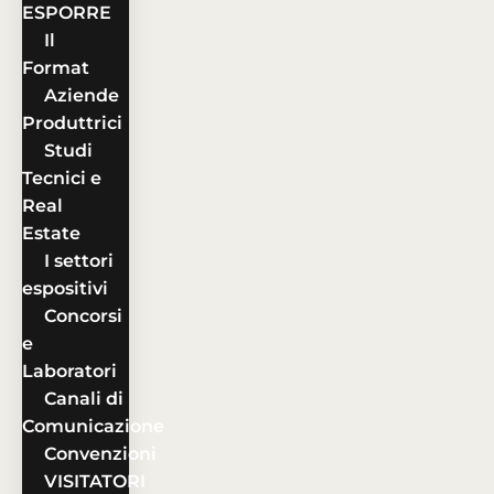
ESPORRE
Il
Format
Aziende
Produttrici
Studi
Tecnici e
Real
Estate
I settori
espositivi
Concorsi
e
Laboratori
Canali di
Comunicazione
Convenzioni
VISITATORI