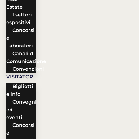
Estate
I settori
espositivi
Concorsi
e
Laboratori
Canali di
Comunicazione
Convenzioni
VISITATORI
Biglietti
e Info
Convegni
ed
eventi
Concorsi
e