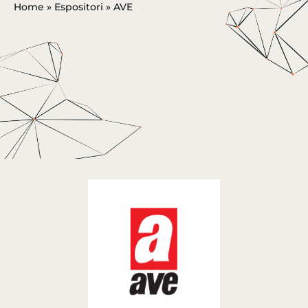
Home
»
Espositori
»
AVE