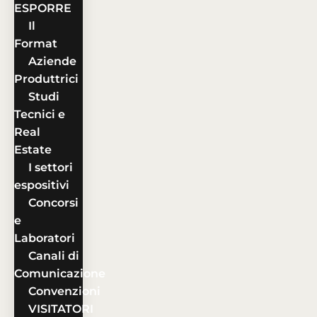
ESPORRE
Il
Format
Aziende
Produttrici
Studi
Tecnici e
Real
Estate
I settori
espositivi
Concorsi
e
Laboratori
Canali di
Comunicazione
Convenzioni
VISITATORI