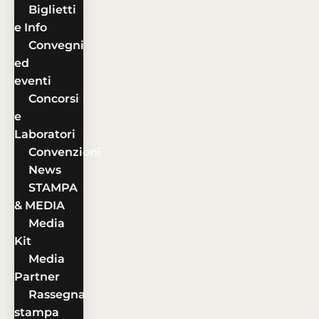
Biglietti
e Info
Convegni
ed
eventi
Concorsi
e
Laboratori
Convenzioni
News
STAMPA
& MEDIA
Media
Kit
Media
Partner
Rassegna
stampa