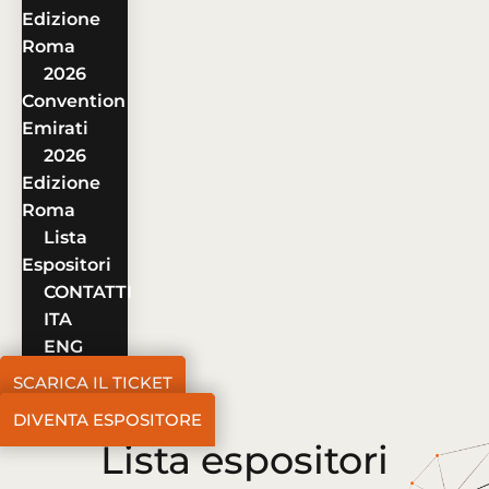
Edizione
Roma
2026
Convention
Emirati
2026
Edizione
Roma
Lista
Espositori
CONTATTI
ITA
ENG
SCARICA IL TICKET
DIVENTA ESPOSITORE
Lista espositori