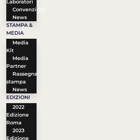
Laboratori
Convenzioni
News
STAMPA &
MEDIA
Media
Kit
Media
Partner
Rassegna
stampa
News
EDIZIONI
2022
Edizione
Roma
2023
Edizione