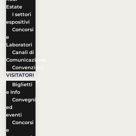
Estate
I settori
espositivi
Concorsi
e
Laboratori
Canali di
Comunicazione
Convenzioni
VISITATORI
Biglietti
e Info
Convegni
ed
eventi
Concorsi
e