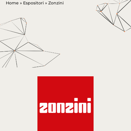
Home
»
Espositori
»
Zonzini