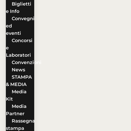
Biglietti
e Info
Convegni
ed
eventi
Concorsi
e
Laboratori
Convenzioni
News
STAMPA
& MEDIA
Media
Kit
Media
Partner
Rassegna
stampa