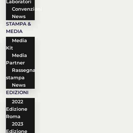
Laboratori
Convenzioni
News
STAMPA &
MEDIA
Media
Kit
Media
Partner
Rassegna
stampa
News
EDIZIONI
2022
Edizione
Roma
2023
Edizione