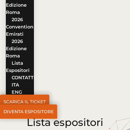
Edizione
Roma
2026
Convention
Emirati
2026
Edizione
Roma
Lista
Espositori
CONTATTI
ITA
ENG
SCARICA IL TICKET
DIVENTA ESPOSITORE
Lista espositori