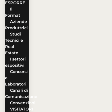
ESPORRE
Il
Format
Aziende
Produttrici
Studi
Tecnici e
Real
Estate
I settori
espositivi
Concorsi
e
Laboratori
Canali di
Comunicazione
Convenzioni
VISITATORI