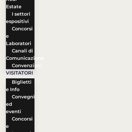
Estate
I settori
espositivi
Concorsi
e
Laboratori
Canali di
Comunicazione
Convenzioni
VISITATORI
Biglietti
e Info
Convegni
ed
eventi
Concorsi
e