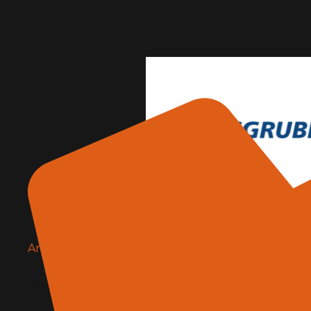
Wolfsgruber
Architettura e design
,
Edilizia e materiali
Wolfsgruber – Design innovativo in acciaio dal 
Fondata nel 1972 da Klaus Wolfsgruber in Val P