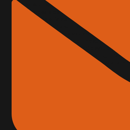
GREENCABLE®, abbinato alle reti in acciaio ino
supporto ideale per piante rampicanti e strisci
progettazione e l’installazione semplice e veloc
Soluzioni standard e su misura: sempre la scelta
prodotti a catalogo che soluzioni personalizzat
specifiche di ogni progetto. Il nostro team tecn
personalizzare articoli esistenti o sviluppare so
garantendo supporto qualificato in ogni fase.
Un servizio completo, dalla consulenza alla po
offre un servizio integrato a 360°:
• Consulenza tecnica e progettuale
• Pianificazione e produzione rapida
• Installazione professionale
• Fornitura di calcoli statici, schede tecniche
certificativa
Il nostro obiettivo è offrire sempre la soluzion
unico, funzionale e di design, capace di soddi
esigenze del cliente.