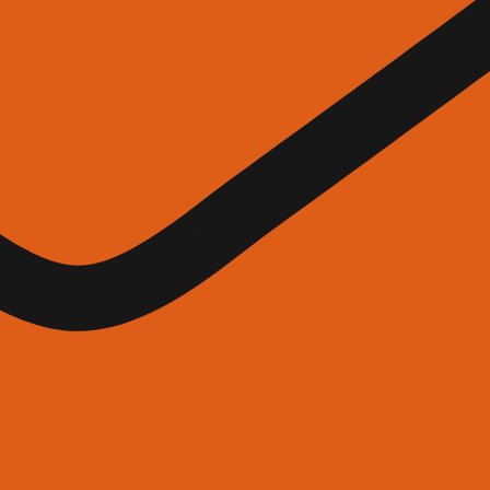
x X-TEND®, offre un
anti, rendendo la
e.
 giusta: offriamo sia
e, adattate alle esigenze
ico è a disposizione per
luzioni su misura,
sa in opera. Wolfsgruber
 e documentazione
e migliore, un prodotto
sfare pienamente le