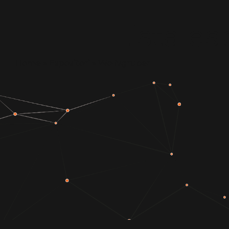
Lista es
Home
»
Espositori
»
Wolfsgruber