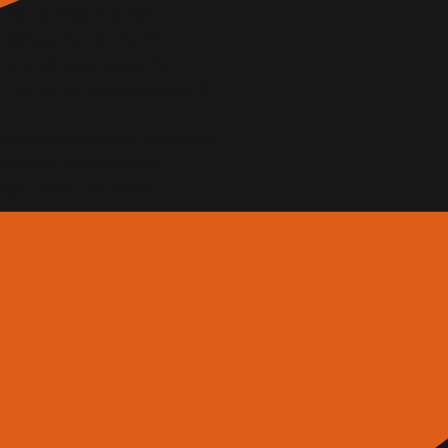
zione artistica del
ienza, l’azienda di
na e all’avanguardia,
e commercializzazione di
stemi anticaduta, facciate
ontesti residenziali,
li uffici, dai centri
onente è prodotto con
 ferro battuto – per
ete in acciaio inox X-
tra funzionalità,
assicura protezione
andosi armoniosamente in
ardini e edifici pubblici
ciate verdi. Il sistema