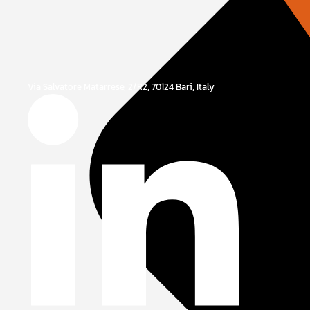
Via Salvatore Matarrese, 2/R2, 70124 Bari, Italy