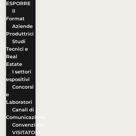
ESPORRE
Il
Format
Aziende
Produttrici
Studi
Tecnici e
Real
Estate
I settori
espositivi
Concorsi
e
Laboratori
Canali di
Comunicazione
Convenzioni
VISITATORI