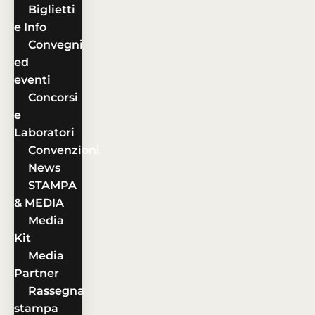
Biglietti
e Info
Convegni
ed
eventi
Concorsi
e
Laboratori
Convenzioni
News
STAMPA
& MEDIA
Media
Kit
Media
Partner
Rassegna
stampa