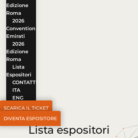
Edizione
Roma
2026
Convention
Emirati
2026
Edizione
Roma
Lista
Espositori
CONTATTI
ITA
ENG
SCARICA IL TICKET
DIVENTA ESPOSITORE
Lista espositori