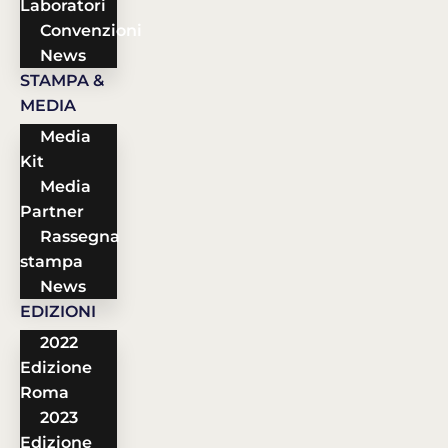
Laboratori
Convenzioni
News
STAMPA &
MEDIA
Media
Kit
Media
Partner
Rassegna
stampa
News
EDIZIONI
2022
Edizione
Roma
2023
Edizione