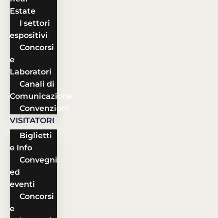
Estate
I settori
espositivi
Concorsi
e
Laboratori
Canali di
Comunicazione
Convenzioni
VISITATORI
Biglietti
e Info
Convegni
ed
eventi
Concorsi
e