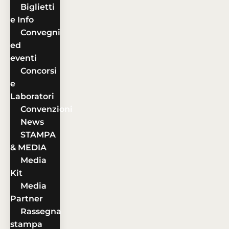
Biglietti
e Info
Convegni
ed
eventi
Concorsi
e
Laboratori
Convenzioni
News
STAMPA
& MEDIA
Media
Kit
Media
Partner
Rassegna
stampa