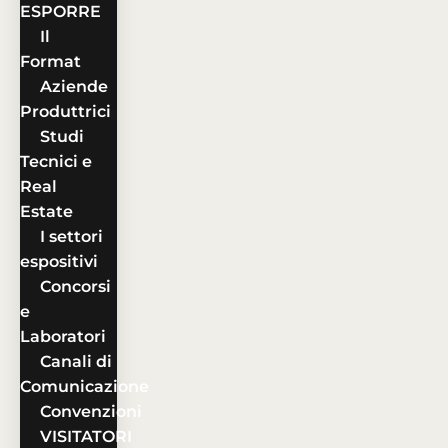
ESPORRE
Il
Format
Aziende
Produttrici
Studi
Tecnici e
Real
Estate
I settori
espositivi
Concorsi
e
Laboratori
Canali di
Comunicazione
Convenzioni
VISITATORI