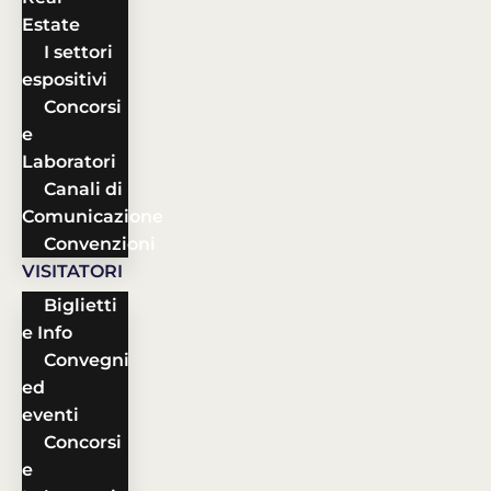
Estate
I settori
espositivi
Concorsi
e
Laboratori
Canali di
Comunicazione
Convenzioni
VISITATORI
Biglietti
e Info
Convegni
ed
eventi
Concorsi
e