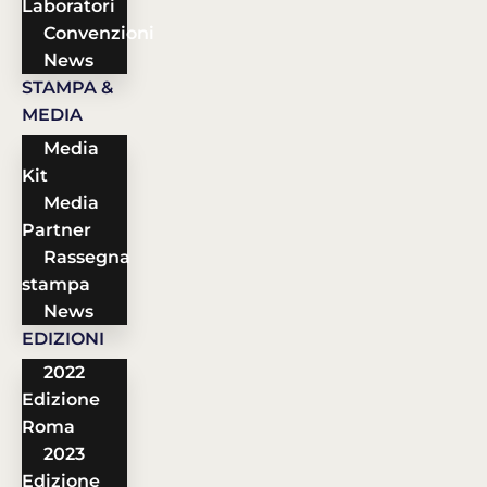
Laboratori
Convenzioni
News
STAMPA &
MEDIA
Media
Kit
Media
Partner
Rassegna
stampa
News
EDIZIONI
2022
Edizione
Roma
2023
Edizione