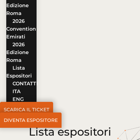
Edizione
Roma
2026
Convention
Emirati
2026
Edizione
Roma
Lista
Espositori
CONTATTI
ITA
ENG
SCARICA IL TICKET
DIVENTA ESPOSITORE
Lista espositori