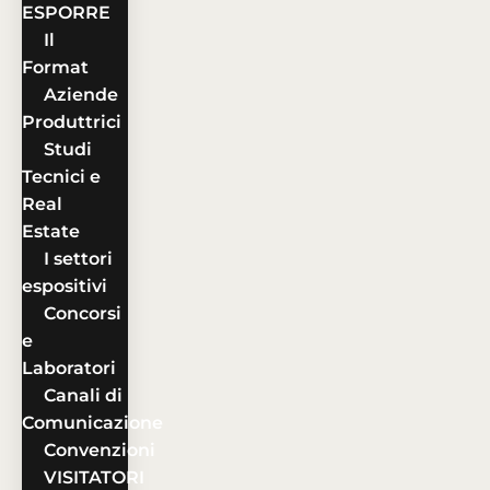
ESPORRE
Il
Format
Aziende
Produttrici
Studi
Tecnici e
Real
Estate
I settori
espositivi
Concorsi
e
Laboratori
Canali di
Comunicazione
Convenzioni
VISITATORI