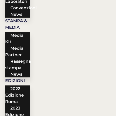
Laboratori
Convenzioni
News
STAMPA &
MEDIA
Media
Kit
Media
Partner
Rassegna
stampa
News
EDIZIONI
2022
Edizione
Roma
2023
Edizione