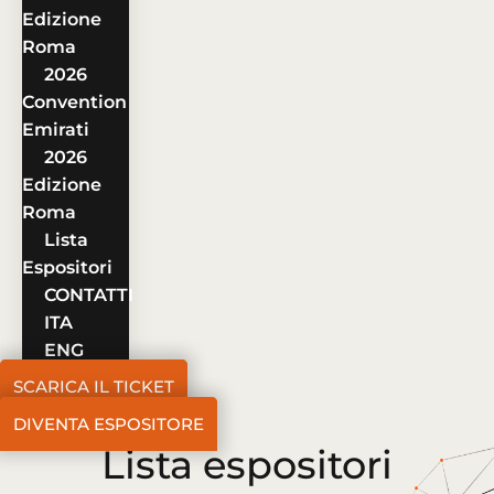
Edizione
Roma
2026
Convention
Emirati
2026
Edizione
Roma
Lista
Espositori
CONTATTI
ITA
ENG
SCARICA IL TICKET
DIVENTA ESPOSITORE
Lista espositori