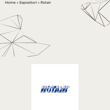
Home
»
Espositori
»
Rotair