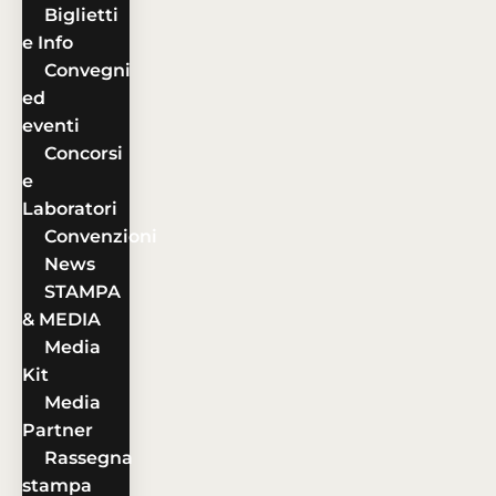
Biglietti
e Info
Convegni
ed
eventi
Concorsi
e
Laboratori
Convenzioni
News
STAMPA
& MEDIA
Media
Kit
Media
Partner
Rassegna
stampa