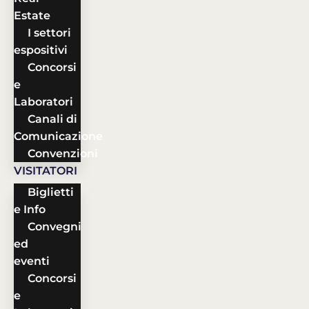
Estate
I settori
espositivi
Concorsi
e
Laboratori
Canali di
Comunicazione
Convenzioni
VISITATORI
Biglietti
e Info
Convegni
ed
eventi
Concorsi
e