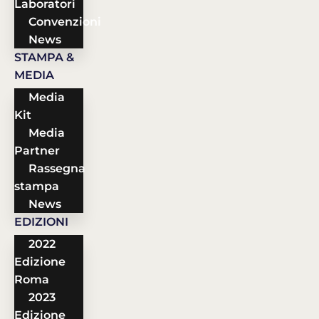
Laboratori
Convenzioni
News
STAMPA &
MEDIA
Media
Kit
Media
Partner
Rassegna
stampa
News
EDIZIONI
2022
Edizione
Roma
2023
Edizione