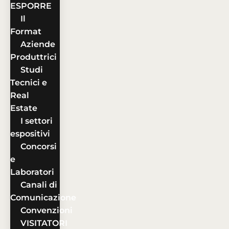
ESPORRE
Il
Format
Aziende
Produttrici
Studi
Tecnici e
Real
Estate
I settori
espositivi
Concorsi
e
Laboratori
Canali di
Comunicazione
Convenzioni
VISITATORI