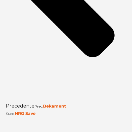
Precedente
Bekament
Prec.
NRG Save
Succ.