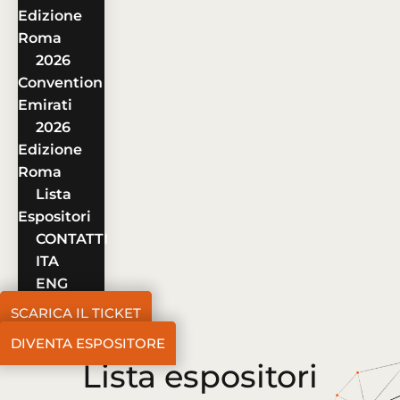
Edizione
Roma
2026
Convention
Emirati
2026
Edizione
Roma
Lista
Espositori
CONTATTI
ITA
ENG
SCARICA IL TICKET
DIVENTA ESPOSITORE
Lista espositori