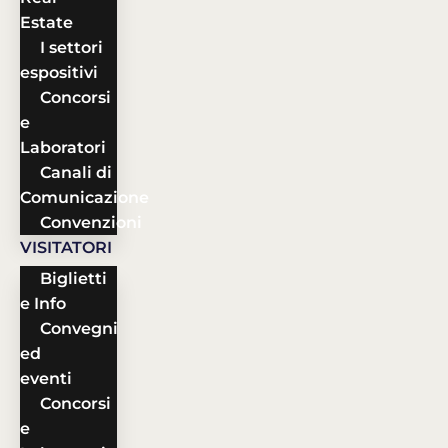
Estate
I settori
espositivi
Concorsi
e
Laboratori
Canali di
Comunicazione
Convenzioni
VISITATORI
Biglietti
e Info
Convegni
ed
eventi
Concorsi
e