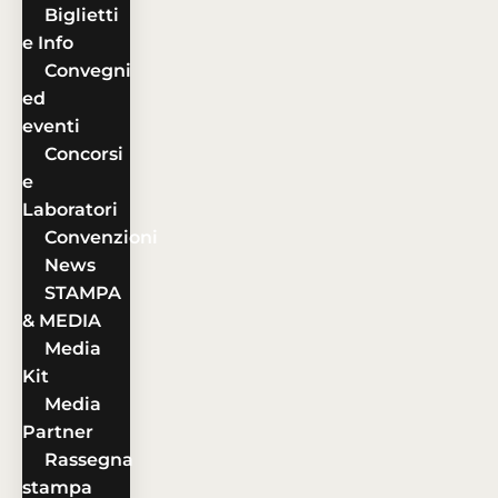
Biglietti
e Info
Convegni
ed
eventi
Concorsi
e
Laboratori
Convenzioni
News
STAMPA
& MEDIA
Media
Kit
Media
Partner
Rassegna
stampa