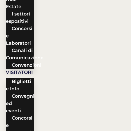
Estate
I settori
espositivi
Concorsi
e
Laboratori
Canali di
Comunicazione
Convenzioni
VISITATORI
Biglietti
e Info
Convegni
ed
eventi
Concorsi
e