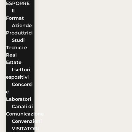
ESPORRE
Il
Format
Aziende
Produttrici
Studi
Tecnici e
Real
Estate
I settori
espositivi
Concorsi
e
Laboratori
Canali di
Comunicazione
Convenzioni
VISITATORI