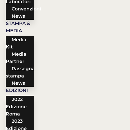
Laboratori
Convenzioni
News
STAMPA &
MEDIA
Media
Kit
Media
Partner
Rassegna
stampa
News
EDIZIONI
2022
Edizione
Roma
2023
Edizione