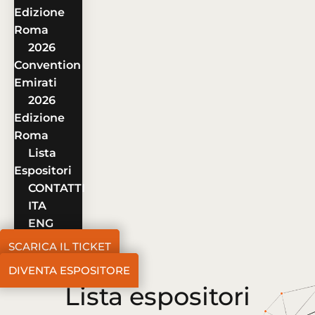
Edizione
Roma
2026
Convention
Emirati
2026
Edizione
Roma
Lista
Espositori
CONTATTI
ITA
ENG
SCARICA IL TICKET
DIVENTA ESPOSITORE
Lista espositori