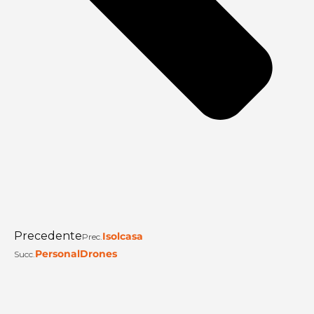
Precedente
Isolcasa
Prec.
PersonalDrones
Succ.