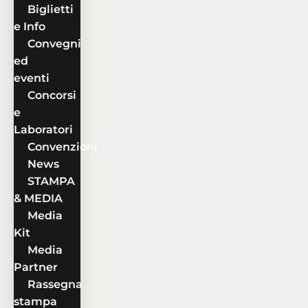
Biglietti
e Info
Convegni
ed
eventi
Concorsi
e
Laboratori
Convenzioni
News
STAMPA
& MEDIA
Media
Kit
Media
Partner
Rassegna
stampa