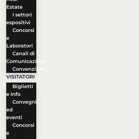
Estate
I settori
espositivi
Concorsi
e
Laboratori
Canali di
Comunicazione
Convenzioni
VISITATORI
Biglietti
e Info
Convegni
ed
eventi
Concorsi
e