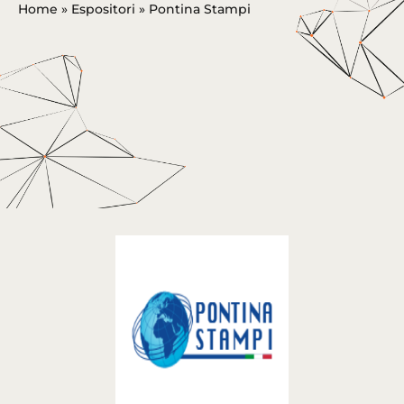
Home
»
Espositori
»
Pontina Stampi