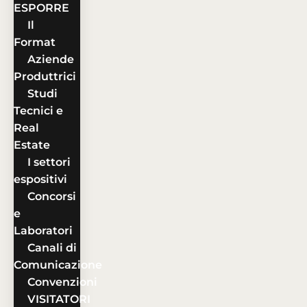
ESPORRE
Il
Format
Aziende
Produttrici
Studi
Tecnici e
Real
Estate
I settori
espositivi
Concorsi
e
Laboratori
Canali di
Comunicazione
Convenzioni
VISITATORI