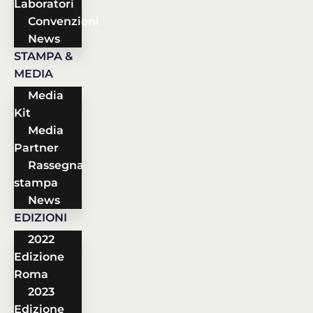
Laboratori
Convenzioni
News
STAMPA &
MEDIA
Media
Kit
Media
Partner
Rassegna
stampa
News
EDIZIONI
2022
Edizione
Roma
2023
Edizione