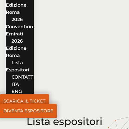
Edizione
Roma
2026
Convention
Emirati
2026
Edizione
Roma
Lista
Espositori
CONTATTI
ITA
ENG
SCARICA IL TICKET
DIVENTA ESPOSITORE
Lista espositori