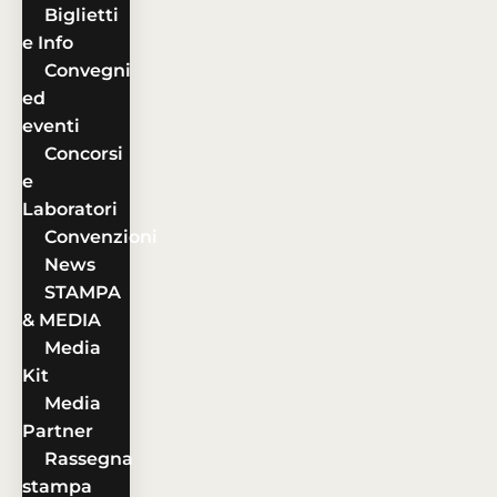
Biglietti
e Info
Convegni
ed
eventi
Concorsi
e
Laboratori
Convenzioni
News
STAMPA
& MEDIA
Media
Kit
Media
Partner
Rassegna
stampa