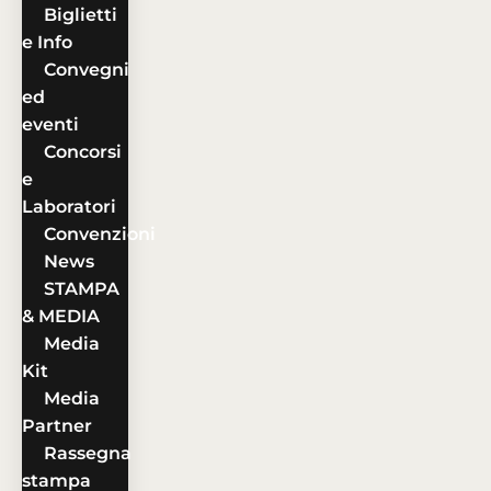
Biglietti
e Info
Convegni
ed
eventi
Concorsi
e
Laboratori
Convenzioni
News
STAMPA
& MEDIA
Media
Kit
Media
Partner
Rassegna
stampa