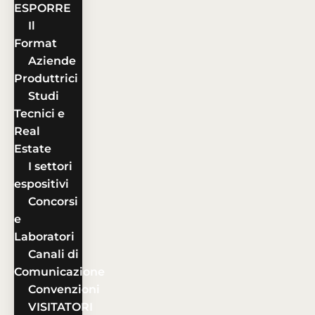
ESPORRE
Il
Format
Aziende
Produttrici
Studi
Tecnici e
Real
Estate
I settori
espositivi
Concorsi
e
Laboratori
Canali di
Comunicazione
Convenzioni
VISITATORI