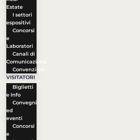
Estate
I settori
espositivi
Concorsi
e
Laboratori
Canali di
Comunicazione
Convenzioni
VISITATORI
Biglietti
e Info
Convegni
ed
eventi
Concorsi
e