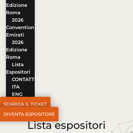
Edizione
Roma
2026
Convention
Emirati
2026
Edizione
Roma
Lista
Espositori
CONTATTI
ITA
ENG
SCARICA IL TICKET
DIVENTA ESPOSITORE
Lista espositori