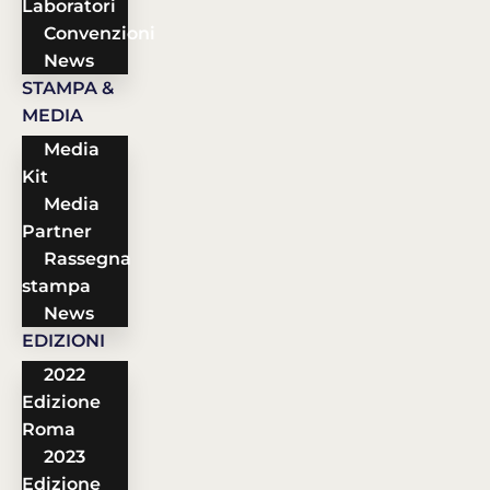
Laboratori
Convenzioni
News
STAMPA &
MEDIA
Media
Kit
Media
Partner
Rassegna
stampa
News
EDIZIONI
2022
Edizione
Roma
2023
Edizione