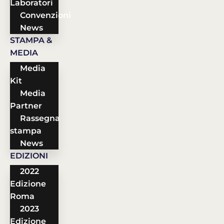
Laboratori
Convenzioni
News
STAMPA &
MEDIA
Media
Kit
Media
Partner
Rassegna
stampa
News
EDIZIONI
2022
Edizione
Roma
2023
Edizione