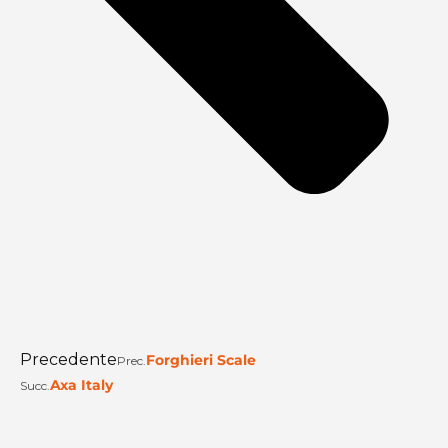
Precedente
Forghieri Scale
Prec.
Axa Italy
Succ.