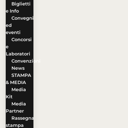
Biglietti
e Info
Convegni
ed
eventi
Concorsi
e
Laboratori
Convenzioni
News
STAMPA
& MEDIA
Media
Kit
Media
Partner
Rassegna
stampa