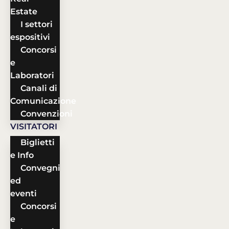
Estate
I settori
espositivi
Concorsi
e
Laboratori
Canali di
Comunicazione
Convenzioni
VISITATORI
Biglietti
e Info
Convegni
ed
eventi
Concorsi
e