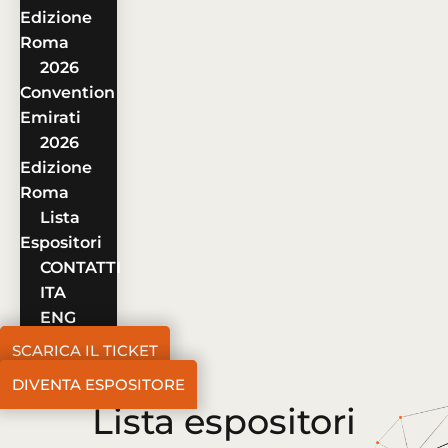
Edizione
Roma
2026
Convention
Emirati
2026
Edizione
Roma
Lista
Espositori
CONTATTI
ITA
ENG
SCARICA IL TICKET
DIVENTA ESPOSITORE
Lista espositori