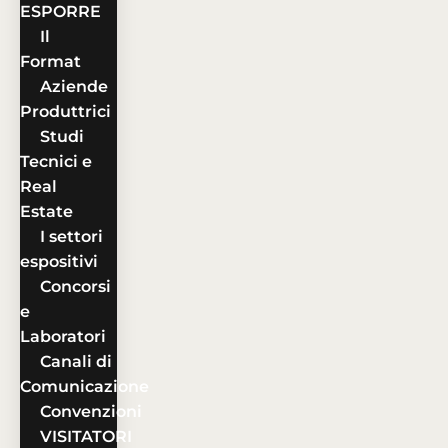
ESPORRE
Il
Format
Aziende
Produttrici
Studi
Tecnici e
Real
Estate
I settori
espositivi
Concorsi
e
Laboratori
Canali di
Comunicazione
Convenzioni
VISITATORI