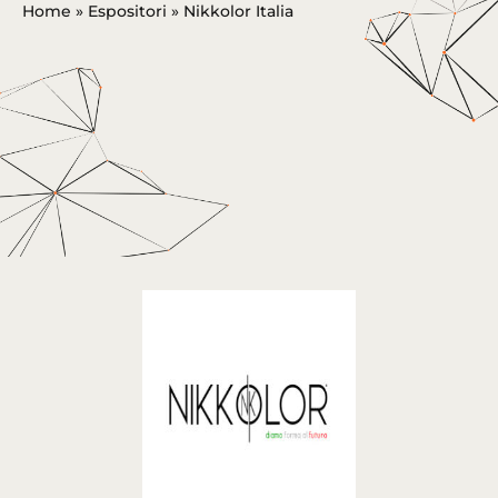
Home
»
Espositori
»
Nikkolor Italia