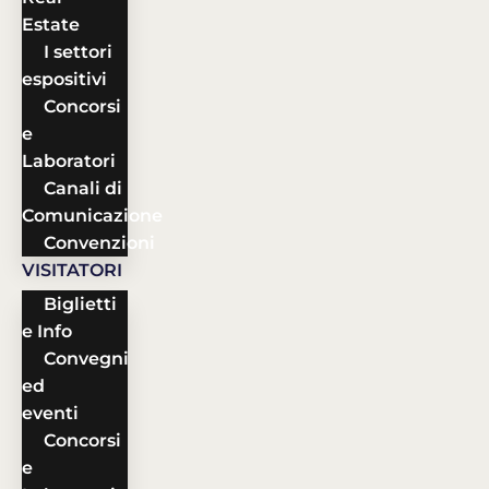
Estate
I settori
espositivi
Concorsi
e
Laboratori
Canali di
Comunicazione
Convenzioni
VISITATORI
Biglietti
e Info
Convegni
ed
eventi
Concorsi
e