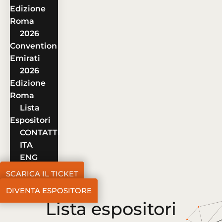
Edizione
Roma
2026
Convention
Emirati
2026
Edizione
Roma
Lista
Espositori
CONTATTI
ITA
ENG
SCARICA IL TICKET
DIVENTA ESPOSITORE
Lista espositori