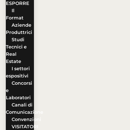
ESPORRE
Il
Format
Aziende
Produttrici
Studi
Tecnici e
Real
Estate
I settori
espositivi
Concorsi
e
Laboratori
Canali di
Comunicazione
Convenzioni
VISITATORI