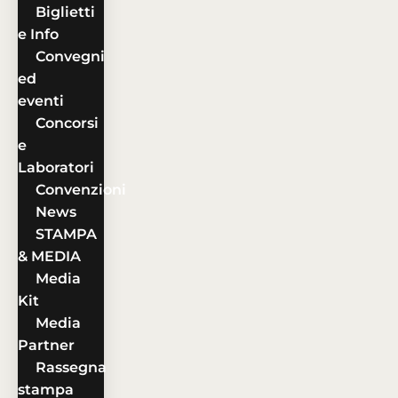
Biglietti
e Info
Convegni
ed
eventi
Concorsi
e
Laboratori
Convenzioni
News
STAMPA
& MEDIA
Media
Kit
Media
Partner
Rassegna
stampa