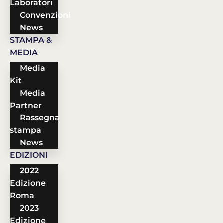
Laboratori
Convenzioni
News
STAMPA &
MEDIA
Media
Kit
Media
Partner
Rassegna
stampa
News
EDIZIONI
2022
Edizione
Roma
2023
Edizione