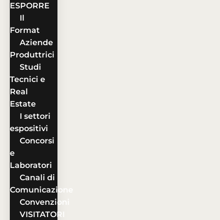
ESPORRE
Il
Format
Aziende
Produttrici
Studi
Tecnici e
Real
Estate
I settori
espositivi
Concorsi
e
Laboratori
Canali di
Comunicazione
Convenzioni
VISITATORI