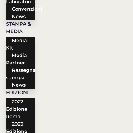
Laboratori
Convenzioni
News
STAMPA &
MEDIA
Media
Kit
Media
Partner
Rassegna
stampa
News
EDIZIONI
2022
Edizione
Roma
2023
Edizione