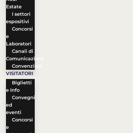
Estate
I settori
espositivi
Concorsi
e
Laboratori
Canali di
Comunicazione
Convenzioni
VISITATORI
Biglietti
e Info
Convegni
ed
eventi
Concorsi
e