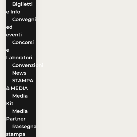
Biglietti
e Info
Convegni
ed
eventi
Concorsi
e
Laboratori
Convenzioni
News
STAMPA
& MEDIA
Media
Kit
Media
Partner
Rassegna
stampa