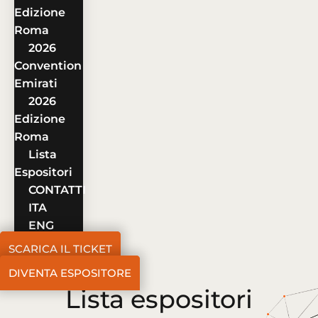
Edizione
Roma
2026
Convention
Emirati
2026
Edizione
Roma
Lista
Espositori
CONTATTI
ITA
ENG
SCARICA IL TICKET
DIVENTA ESPOSITORE
Lista espositori