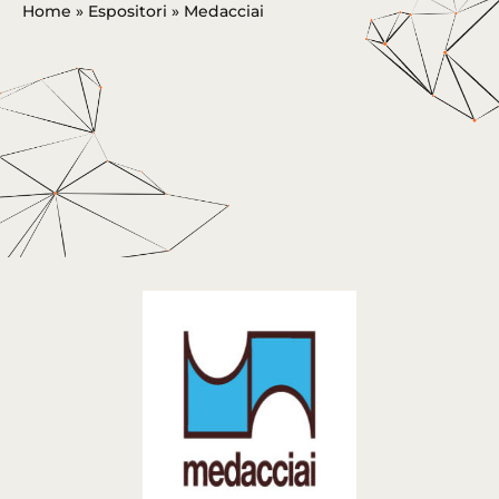
Home
»
Espositori
»
Medacciai