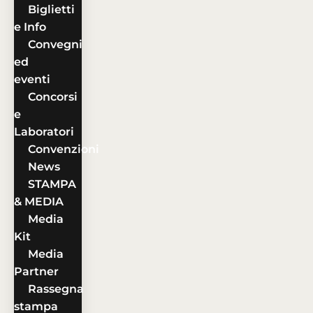
Biglietti
e Info
Convegni
ed
eventi
Concorsi
e
Laboratori
Convenzioni
News
STAMPA
& MEDIA
Media
Kit
Media
Partner
Rassegna
stampa