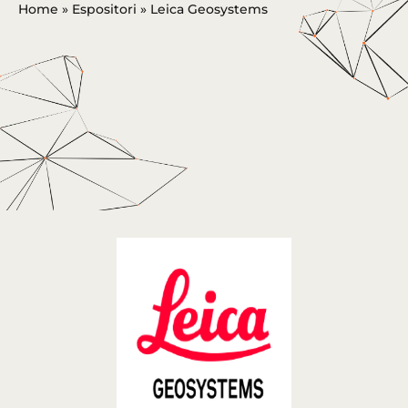
Home
»
Espositori
»
Leica Geosystems