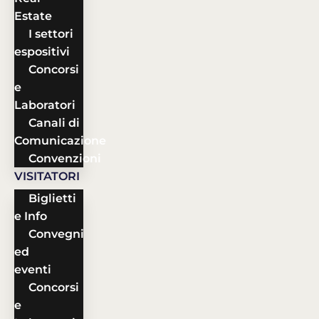
Estate
I settori
espositivi
Concorsi
e
Laboratori
Canali di
Comunicazione
Convenzioni
VISITATORI
Biglietti
e Info
Convegni
ed
eventi
Concorsi
e