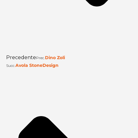
Precedente
Dino Zoli
Prec.
Avola StoneDesign
Succ.