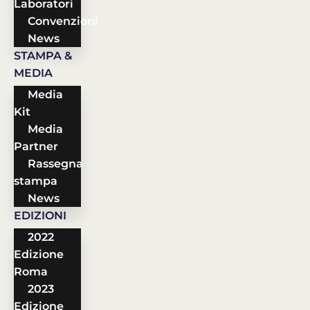
Laboratori
Convenzioni
News
STAMPA &
MEDIA
Media
Kit
Media
Partner
Rassegna
stampa
News
EDIZIONI
2022
Edizione
Roma
2023
Edizione