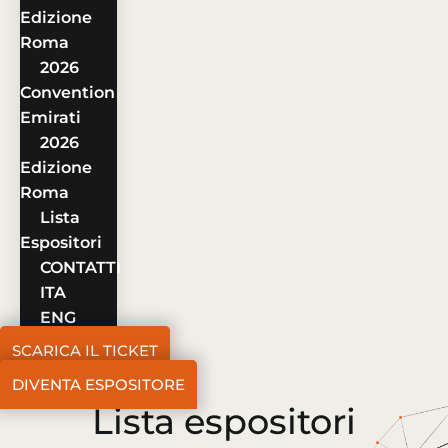
Edizione
Roma
2026
Convention
Emirati
2026
Edizione
Roma
Lista
Espositori
CONTATTI
ITA
ENG
SCARICA IL TICKET
DIVENTA ESPOSITORE
Lista espositori