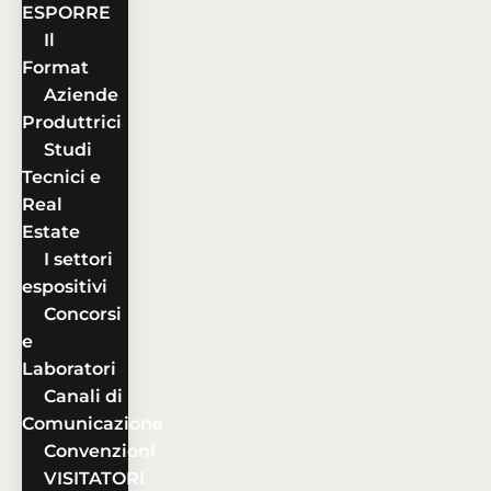
ESPORRE
Il
Format
Aziende
Produttrici
Studi
Tecnici e
Real
Estate
I settori
espositivi
Concorsi
e
Laboratori
Canali di
Comunicazione
Convenzioni
VISITATORI