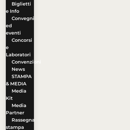
Biglietti
e Info
Convegni
ed
eventi
Concorsi
e
Laboratori
Convenzioni
News
STAMPA
& MEDIA
Media
Kit
Media
Partner
Rassegna
stampa