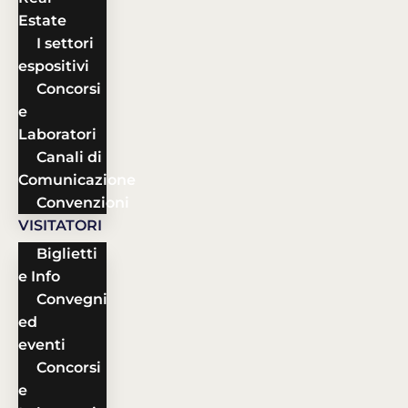
Estate
I settori
espositivi
Concorsi
e
Laboratori
Canali di
Comunicazione
Convenzioni
VISITATORI
Biglietti
e Info
Convegni
ed
eventi
Concorsi
e