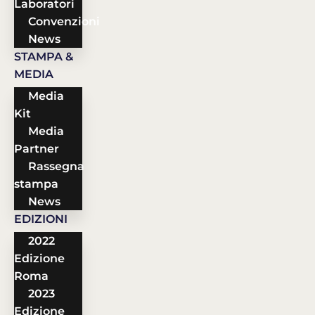
Laboratori
Convenzioni
News
STAMPA &
MEDIA
Media
Kit
Media
Partner
Rassegna
stampa
News
EDIZIONI
2022
Edizione
Roma
2023
Edizione