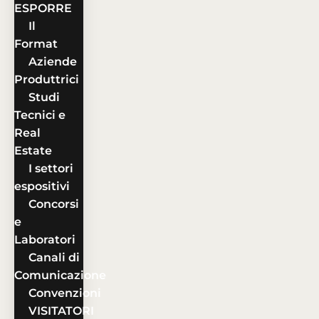
ESPORRE
Il
Format
Aziende
Produttrici
Studi
Tecnici e
Real
Estate
I settori
espositivi
Concorsi
e
Laboratori
Canali di
Comunicazione
Convenzioni
VISITATORI