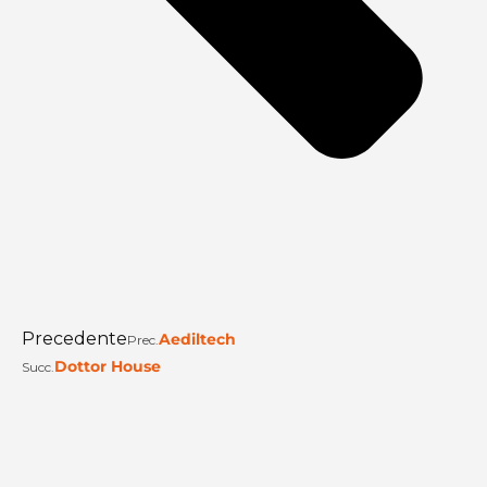
Precedente
Aediltech
Prec.
Dottor House
Succ.