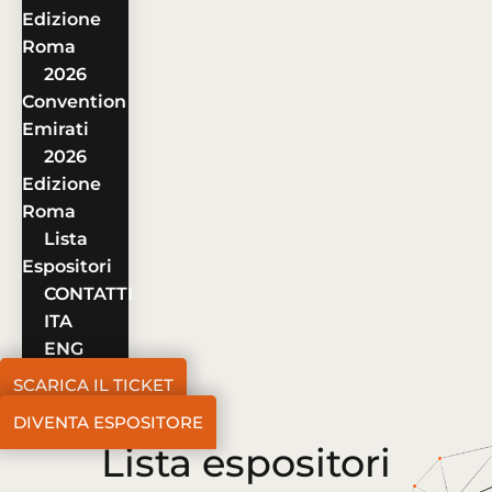
Edizione
Roma
2026
Convention
Emirati
2026
Edizione
Roma
Lista
Espositori
CONTATTI
ITA
ENG
SCARICA IL TICKET
DIVENTA ESPOSITORE
Lista espositori