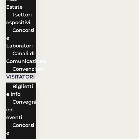
Estate
I settori
espositivi
Concorsi
e
Laboratori
Canali di
Comunicazione
Convenzioni
VISITATORI
Biglietti
e Info
Convegni
ed
eventi
Concorsi
e