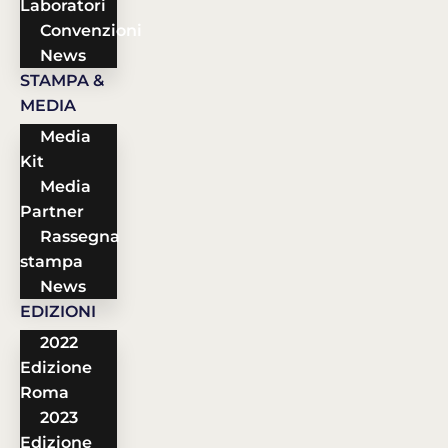
Laboratori
Convenzioni
News
STAMPA &
MEDIA
Media
Kit
Media
Partner
Rassegna
stampa
News
EDIZIONI
2022
Edizione
Roma
2023
Edizione