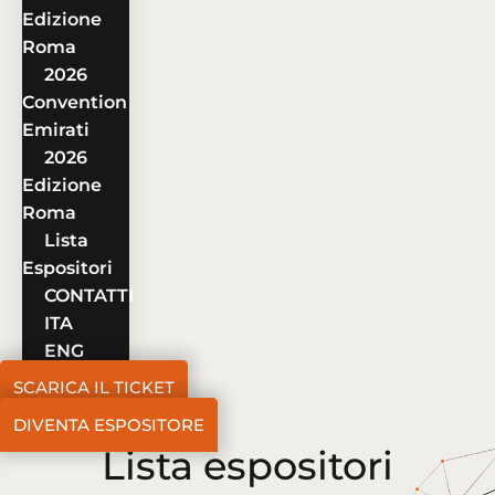
Edizione
Roma
2026
Convention
Emirati
2026
Edizione
Roma
Lista
Espositori
CONTATTI
ITA
ENG
SCARICA IL TICKET
DIVENTA ESPOSITORE
Lista espositori