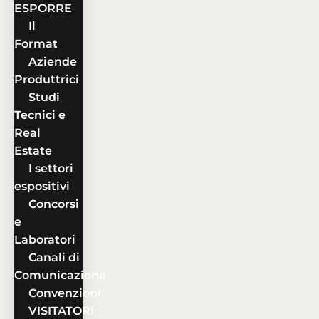
ESPORRE
Il
Format
Aziende
Produttrici
Studi
Tecnici e
Real
Estate
I settori
espositivi
Concorsi
e
Laboratori
Canali di
Comunicazione
Convenzioni
VISITATORI