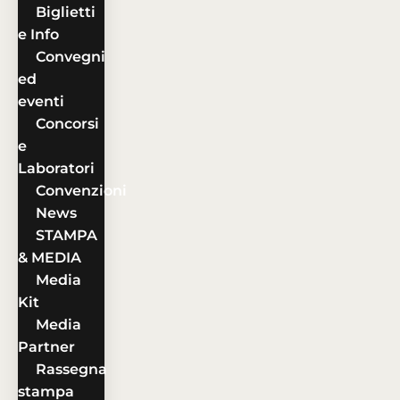
Biglietti
e Info
Convegni
ed
eventi
Concorsi
e
Laboratori
Convenzioni
News
STAMPA
& MEDIA
Media
Kit
Media
Partner
Rassegna
stampa