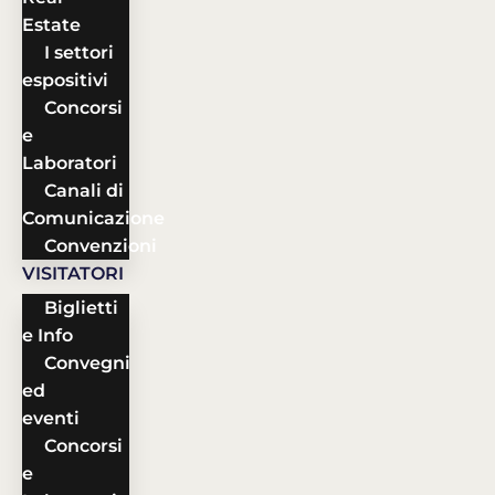
Estate
I settori
espositivi
Concorsi
e
Laboratori
Canali di
Comunicazione
Convenzioni
VISITATORI
Biglietti
e Info
Convegni
ed
eventi
Concorsi
e