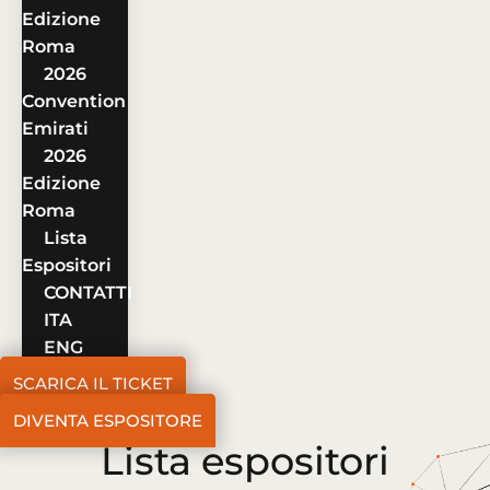
Edizione
Roma
2026
Convention
Emirati
2026
Edizione
Roma
Lista
Espositori
CONTATTI
ITA
ENG
SCARICA IL TICKET
DIVENTA ESPOSITORE
Lista espositori