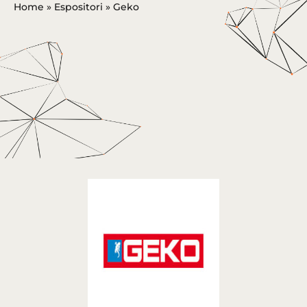
Home
»
Espositori
»
Geko