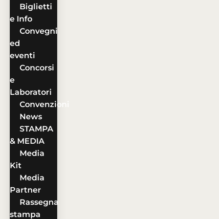
Biglietti
e Info
Convegni
ed
eventi
Concorsi
e
Laboratori
Convenzioni
News
STAMPA
& MEDIA
Media
Kit
Media
Partner
Rassegna
stampa