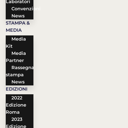
Laboratori
Convenzioni
News
STAMPA &
MEDIA
Media
Kit
Media
Partner
Rassegna
stampa
News
EDIZIONI
2022
Edizione
Roma
2023
Edizione