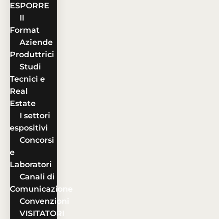
ESPORRE
Il
Format
Aziende
Produttrici
Studi
Tecnici e
Real
Estate
I settori
espositivi
Concorsi
e
Laboratori
Canali di
Comunicazione
Convenzioni
VISITATORI