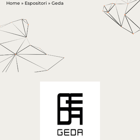
Home
»
Espositori
»
Geda