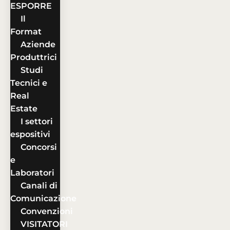
ESPORRE
Il
Format
Aziende
Produttrici
Studi
Tecnici e
Real
Estate
I settori
espositivi
Concorsi
e
Laboratori
Canali di
Comunicazione
Convenzioni
VISITATORI