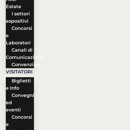
Estate
I settori
espositivi
Concorsi
e
Laboratori
Canali di
Comunicazione
Convenzioni
VISITATORI
Biglietti
e Info
Convegni
ed
eventi
Concorsi
e