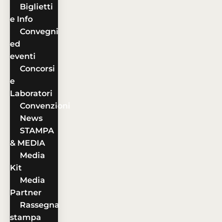
Biglietti
e Info
Convegni
ed
eventi
Concorsi
e
Laboratori
Convenzioni
News
STAMPA
& MEDIA
Media
Kit
Media
Partner
Rassegna
stampa