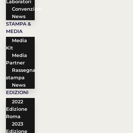
Laboratori
Convenzioni
News
STAMPA &
MEDIA
Media
Kit
Media
Partner
Rassegna
stampa
News
EDIZIONI
2022
Edizione
Roma
2023
Edizione