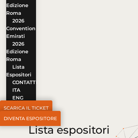
Edizione
Roma
2026
Convention
Emirati
2026
Edizione
Roma
Lista
Espositori
CONTATTI
ITA
ENG
SCARICA IL TICKET
DIVENTA ESPOSITORE
Lista espositori