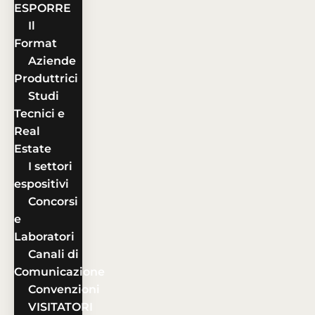
ESPORRE
Il
Format
Aziende
Produttrici
Studi
Tecnici e
Real
Estate
I settori
espositivi
Concorsi
e
Laboratori
Canali di
Comunicazione
Convenzioni
VISITATORI