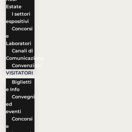
Estate
I settori
espositivi
Concorsi
e
Laboratori
Canali di
Comunicazione
Convenzioni
VISITATORI
Biglietti
e Info
Convegni
ed
eventi
Concorsi
e