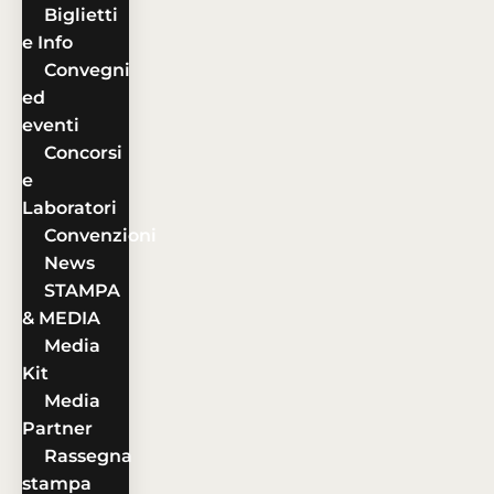
Biglietti
e Info
Convegni
ed
eventi
Concorsi
e
Laboratori
Convenzioni
News
STAMPA
& MEDIA
Media
Kit
Media
Partner
Rassegna
stampa