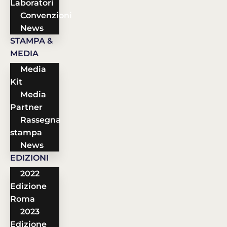
Laboratori
Convenzioni
News
STAMPA &
MEDIA
Media
Kit
Media
Partner
Rassegna
stampa
News
EDIZIONI
2022
Edizione
Roma
2023
Edizione