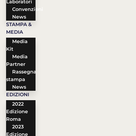
Laboratori
Convenzioni
News
STAMPA &
MEDIA
Media
Kit
Media
Partner
Rassegna
stampa
News
EDIZIONI
2022
Edizione
Roma
2023
Edizione