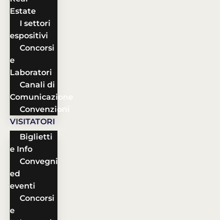
Estate
I settori
espositivi
Concorsi
e
Laboratori
Canali di
Comunicazione
Convenzioni
VISITATORI
Biglietti
e Info
Convegni
ed
eventi
Concorsi
e