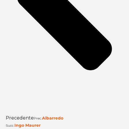
Precedente
Albarredo
Prec.
Ingo Maurer
Succ.