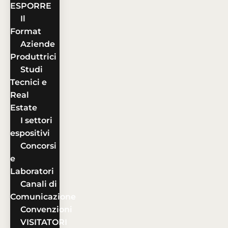
ESPORRE
Il
Format
Aziende
Produttrici
Studi
Tecnici e
Real
Estate
I settori
espositivi
Concorsi
e
Laboratori
Canali di
Comunicazione
Convenzioni
VISITATORI