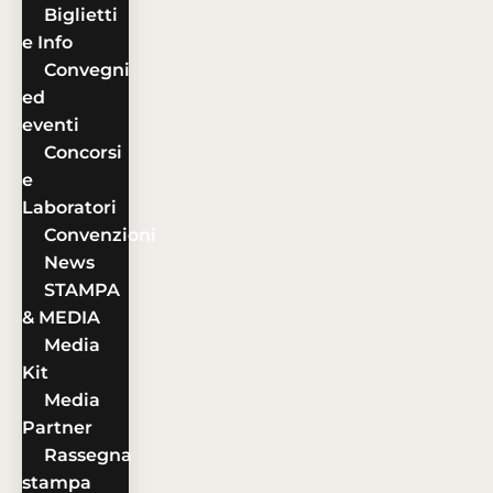
Biglietti
e Info
Convegni
ed
eventi
Concorsi
e
Laboratori
Convenzioni
News
STAMPA
& MEDIA
Media
Kit
Media
Partner
Rassegna
stampa