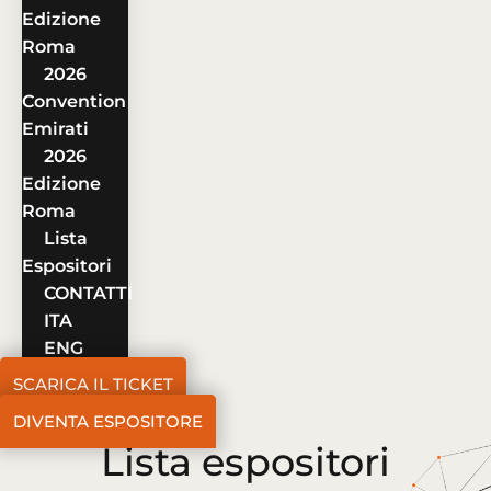
Edizione
Roma
2026
Convention
Emirati
2026
Edizione
Roma
Lista
Espositori
CONTATTI
ITA
ENG
SCARICA IL TICKET
DIVENTA ESPOSITORE
Lista espositori