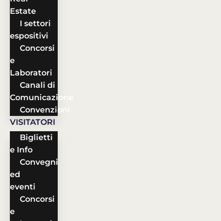
Estate
I settori
espositivi
Concorsi
e
Laboratori
Canali di
Comunicazione
Convenzioni
VISITATORI
Biglietti
e Info
Convegni
ed
eventi
Concorsi
e