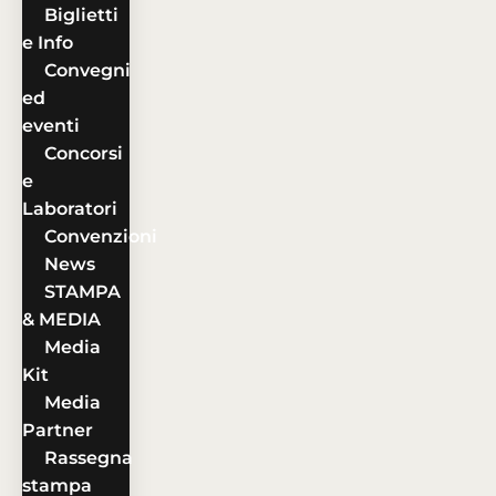
Biglietti
e Info
Convegni
ed
eventi
Concorsi
e
Laboratori
Convenzioni
News
STAMPA
& MEDIA
Media
Kit
Media
Partner
Rassegna
stampa