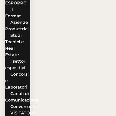
ESPORRE
Il
Format
Aziende
Produttrici
Studi
Tecnici e
Real
Estate
I settori
espositivi
Concorsi
e
Laboratori
Canali di
Comunicazione
Convenzioni
VISITATORI