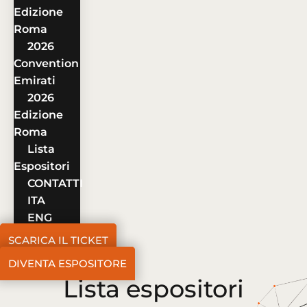
Edizione
Roma
2026
Convention
Emirati
2026
Edizione
Roma
Lista
Espositori
CONTATTI
ITA
ENG
SCARICA IL TICKET
DIVENTA ESPOSITORE
Lista espositori