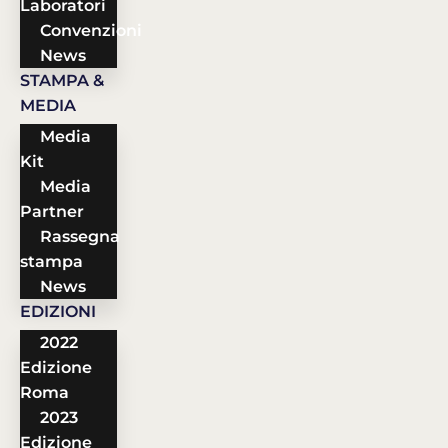
Laboratori
Convenzioni
News
STAMPA &
MEDIA
Media
Kit
Media
Partner
Rassegna
stampa
News
EDIZIONI
2022
Edizione
Roma
2023
Edizione