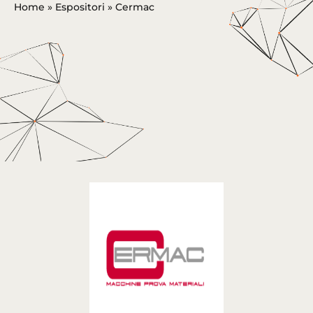
Home
»
Espositori
»
Cermac