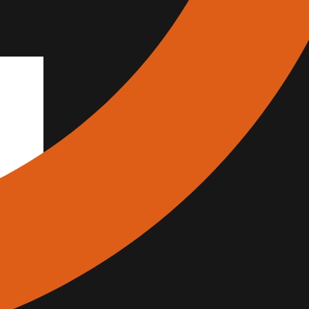
tauro, il
li edifici storici
.