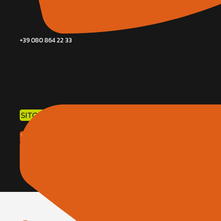
CALCEFORTE
, storica azienda
produttrice di mat
recupero e la riqualificazione degli edifici stor
anche alle necessità della
Bioedilizia
e dell’
edi
+39 080 864 22 33
Dal 1995 CALCEFORTE mette a punto pregiati p
utilizzando esclusivamente
calce aerea
e
calce
una sapiente, salubre e sostenibile arte del cost
tradizione artigianale
Made in Italy
.
SITO WEB
RICHIEDI APPUNTAMENTO IN FIERA