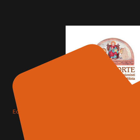
Calceforte
Edilizia e materiali
Produttrice di materiali per il res
recupero e la riqualificazione deg