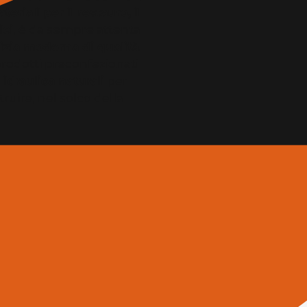
eriali per il restauro, il
ici
, è da sempre attenta
lizia moderna di qualità
.
rodotti preconfezionati
 idraulica naturali
per
ruire, nel solco della