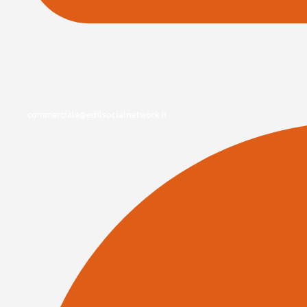
commerciale@edilsocialnetwork.it