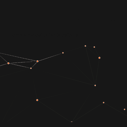
Lista es
Home
»
Espositori
»
Calceforte