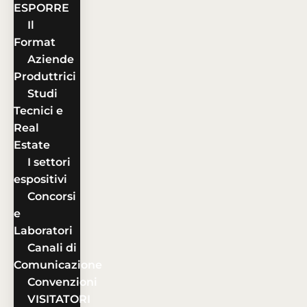
ESPORRE
Il
Format
Aziende
Produttrici
Studi
Tecnici e
Real
Estate
I settori
espositivi
Concorsi
e
Laboratori
Canali di
Comunicazione
Convenzioni
VISITATORI