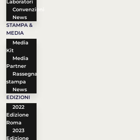
Laboratori
Convenzioni
News
STAMPA &
MEDIA
Media
Kit
Media
Partner
Rassegna
stampa
News
EDIZIONI
2022
Edizione
Roma
2023
Edizione