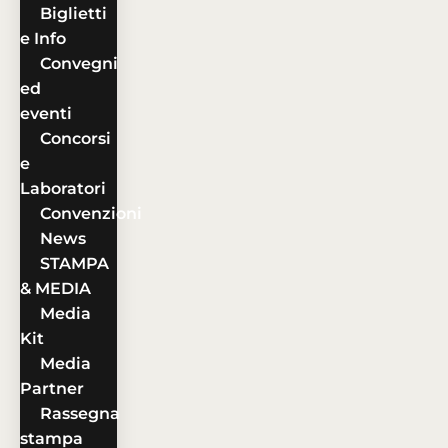
Biglietti
e Info
Convegni
ed
eventi
Concorsi
e
Laboratori
Convenzioni
News
STAMPA
& MEDIA
Media
Kit
Media
Partner
Rassegna
stampa