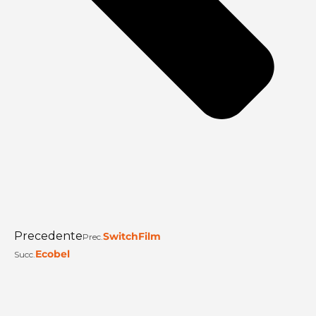
Precedente
SwitchFilm
Prec.
Ecobel
Succ.