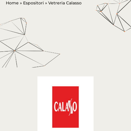
Home
»
Espositori
»
Vetreria Calasso