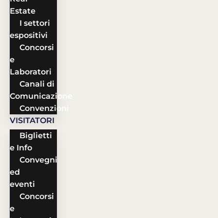
Estate
I settori
espositivi
Concorsi
e
Laboratori
Canali di
Comunicazione
Convenzioni
VISITATORI
Biglietti
e Info
Convegni
ed
eventi
Concorsi
e