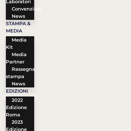
Laboratori
Convenzioni
News
STAMPA &
MEDIA
Media
Kit
Media
Partner
Rassegna
stampa
News
EDIZIONI
2022
Edizione
Roma
2023
Edizione