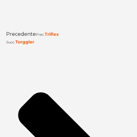
Precedente
Triflex
Prec.
Torggler
Succ.