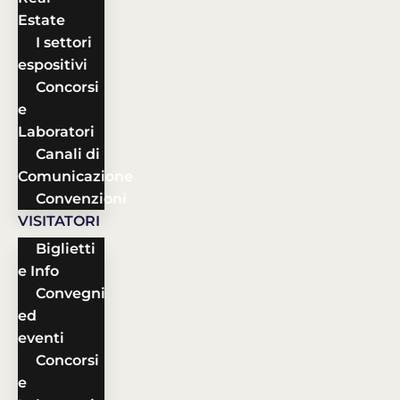
Estate
I settori
espositivi
Concorsi
e
Laboratori
Canali di
Comunicazione
Convenzioni
VISITATORI
Biglietti
e Info
Convegni
ed
eventi
Concorsi
e