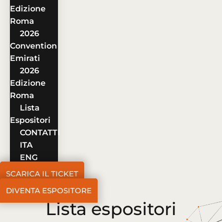
Edizione
Roma
2026
Convention
Emirati
2026
Edizione
Roma
Lista
Espositori
CONTATTI
ITA
ENG
SCARICA IL TICKET
DIVENTA ESPOSITORE
Lista espositori