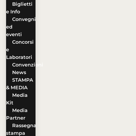
Biglietti
e Info
Convegni
ed
eventi
Concorsi
e
Laboratori
Convenzioni
News
STAMPA
& MEDIA
Media
Kit
Media
Partner
Rassegna
stampa