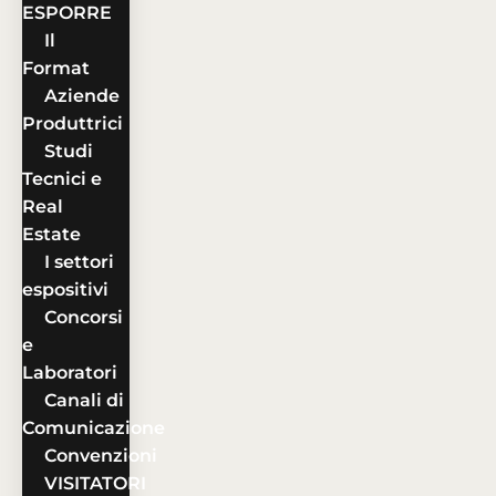
ESPORRE
Il
Format
Aziende
Produttrici
Studi
Tecnici e
Real
Estate
I settori
espositivi
Concorsi
e
Laboratori
Canali di
Comunicazione
Convenzioni
VISITATORI