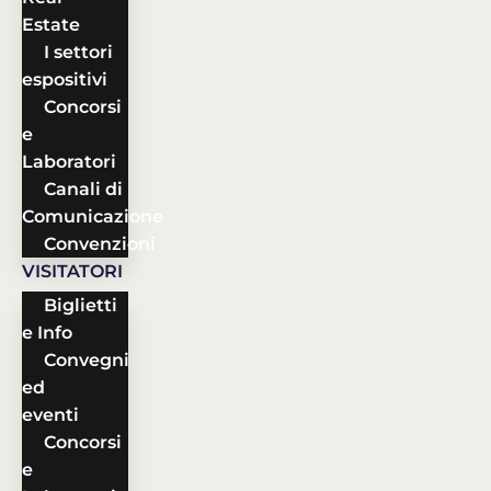
Estate
I settori
espositivi
Concorsi
e
Laboratori
Canali di
Comunicazione
Convenzioni
VISITATORI
Biglietti
e Info
Convegni
ed
eventi
Concorsi
e