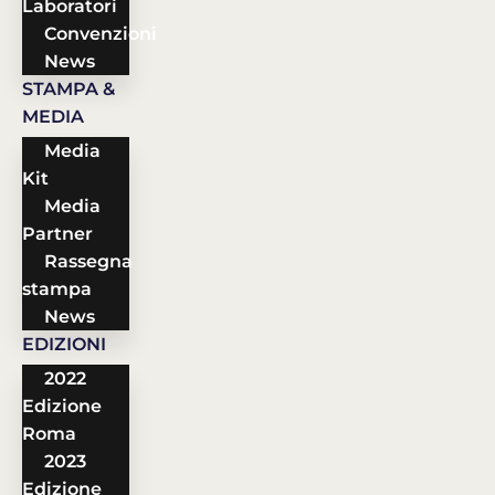
Laboratori
Convenzioni
News
STAMPA &
MEDIA
Media
Kit
Media
Partner
Rassegna
stampa
News
EDIZIONI
2022
Edizione
Roma
2023
Edizione