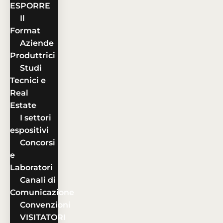
ESPORRE
Il
Format
Aziende
Produttrici
Studi
Tecnici e
Real
Estate
I settori
espositivi
Concorsi
e
Laboratori
Canali di
Comunicazione
Convenzioni
VISITATORI