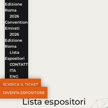
Edizione
Roma
2026
Convention
Emirati
2026
Edizione
Roma
Lista
Espositori
CONTATTI
ITA
ENG
SCARICA IL TICKET
DIVENTA ESPOSITORE
Lista espositori