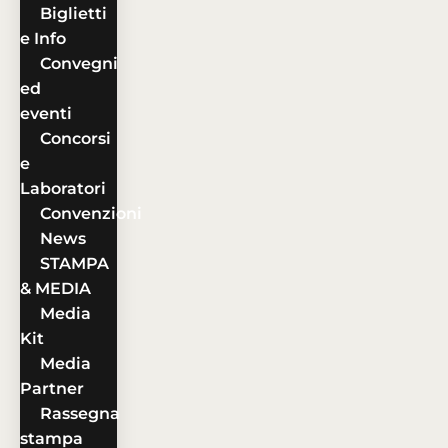
Biglietti
e Info
Convegni
ed
eventi
Concorsi
e
Laboratori
Convenzioni
News
STAMPA
& MEDIA
Media
Kit
Media
Partner
Rassegna
stampa