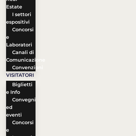
Estate
I settori
espositivi
Concorsi
e
Laboratori
Canali di
Comunicazione
Convenzioni
VISITATORI
Biglietti
e Info
Convegni
ed
eventi
Concorsi
e