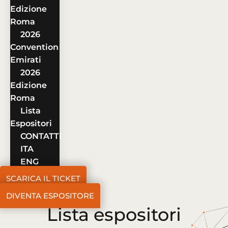
Edizione
Roma
2026
Convention
Emirati
2026
Edizione
Roma
Lista
Espositori
CONTATTI
ITA
ENG
SCARICA IL TICKET
DIVENTA ESPOSITORE
Lista espositori