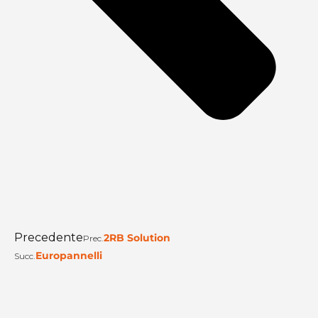
Precedente
2RB Solution
Prec.
Europannelli
Succ.