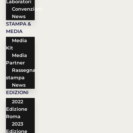
Laboratori
Convenzioni
News
STAMPA &
MEDIA
Media
Kit
Media
Partner
Rassegna
stampa
News
EDIZIONI
2022
Edizione
Roma
2023
Edizione