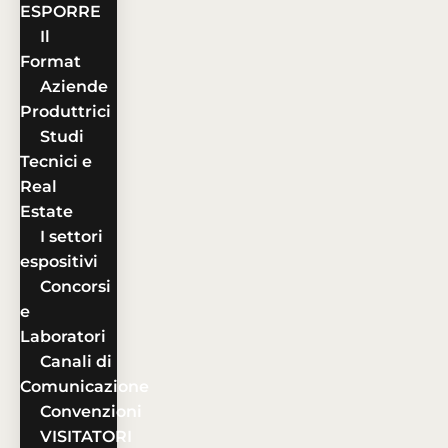
ESPORRE
Il
Format
Aziende
Produttrici
Studi
Tecnici e
Real
Estate
I settori
espositivi
Concorsi
e
Laboratori
Canali di
Comunicazione
Convenzioni
VISITATORI