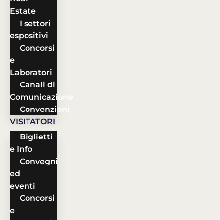
Estate
I settori
espositivi
Concorsi
e
Laboratori
Canali di
Comunicazione
Convenzioni
VISITATORI
Biglietti
e Info
Convegni
ed
eventi
Concorsi
e