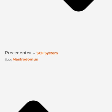
Precedente
SCF System
Prec.
Mastrodomus
Succ.