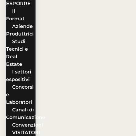
ESPORRE
Il
Format
Aziende
Produttrici
Studi
Tecnici e
Real
Estate
I settori
espositivi
Concorsi
e
Laboratori
Canali di
Comunicazione
Convenzioni
VISITATORI