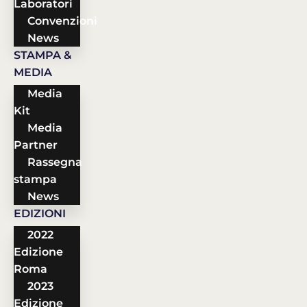
Laboratori
Convenzioni
News
STAMPA &
MEDIA
Media
Kit
Media
Partner
Rassegna
stampa
News
EDIZIONI
2022
Edizione
Roma
2023
Edizione