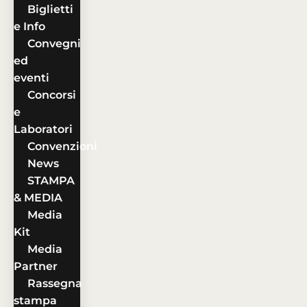
Biglietti
e Info
Convegni
ed
eventi
Concorsi
e
Laboratori
Convenzioni
News
STAMPA
& MEDIA
Media
Kit
Media
Partner
Rassegna
stampa