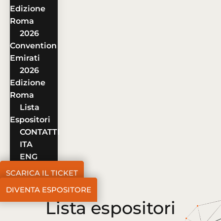
Edizione
Roma
2026
Convention
Emirati
2026
Edizione
Roma
Lista
Espositori
CONTATTI
ITA
ENG
SCARICA IL TICKET
DIVENTA ESPOSITORE
Lista espositori