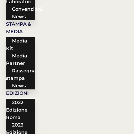
Laboratori
Convenzioni
News
STAMPA &
MEDIA
Media
Kit
Media
Partner
Rassegna
stampa
News
EDIZIONI
2022
Edizione
Roma
2023
Edizione