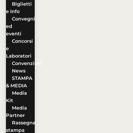
Biglietti
e Info
Convegni
ed
eventi
Concorsi
e
Laboratori
Convenzioni
News
STAMPA
& MEDIA
Media
Kit
Media
Partner
Rassegna
stampa