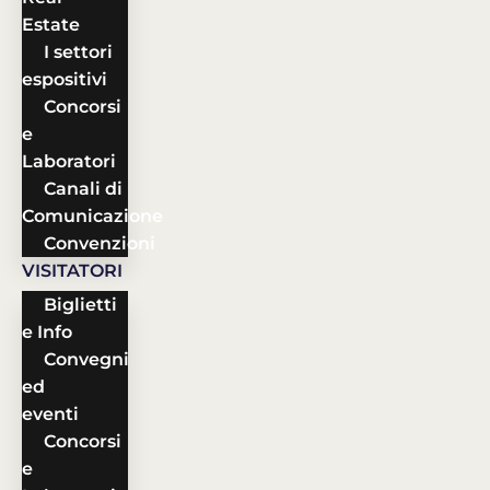
Estate
I settori
espositivi
Concorsi
e
Laboratori
Canali di
Comunicazione
Convenzioni
VISITATORI
Biglietti
e Info
Convegni
ed
eventi
Concorsi
e