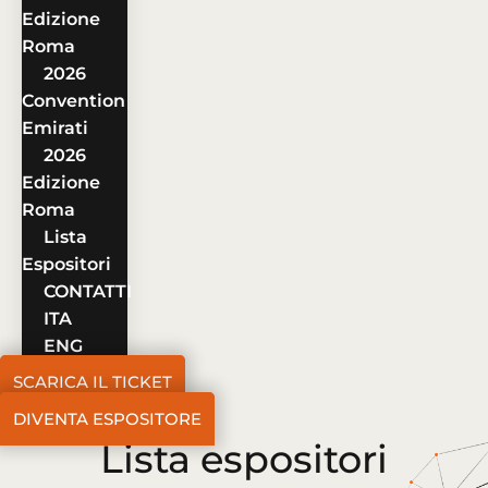
Edizione
Roma
2026
Convention
Emirati
2026
Edizione
Roma
Lista
Espositori
CONTATTI
ITA
ENG
SCARICA IL TICKET
DIVENTA ESPOSITORE
Lista espositori