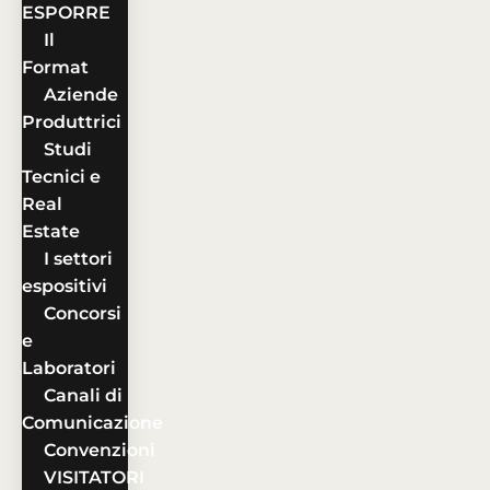
ESPORRE
Il
Format
Aziende
Produttrici
Studi
Tecnici e
Real
Estate
I settori
espositivi
Concorsi
e
Laboratori
Canali di
Comunicazione
Convenzioni
VISITATORI