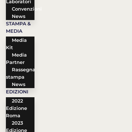
Laboratori
Convenzioni
News
STAMPA &
MEDIA
Media
Kit
Media
Partner
Rassegna
stampa
News
EDIZIONI
2022
Edizione
Roma
2023
Edizione