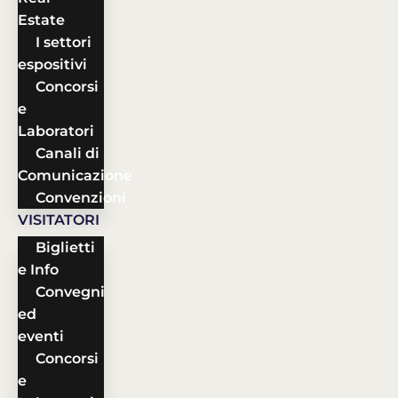
Estate
I settori
espositivi
Concorsi
e
Laboratori
Canali di
Comunicazione
Convenzioni
VISITATORI
Biglietti
e Info
Convegni
ed
eventi
Concorsi
e