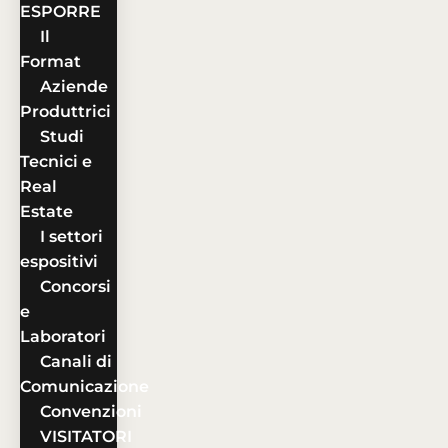
ESPORRE
Il
Format
Aziende
Produttrici
Studi
Tecnici e
Real
Estate
I settori
espositivi
Concorsi
e
Laboratori
Canali di
Comunicazione
Convenzioni
VISITATORI