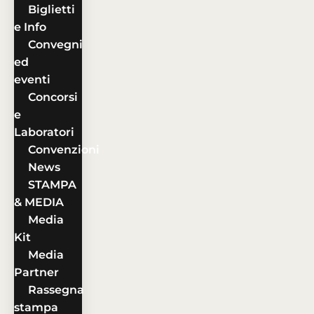
Biglietti
e Info
Convegni
ed
eventi
Concorsi
e
Laboratori
Convenzioni
News
STAMPA
& MEDIA
Media
Kit
Media
Partner
Rassegna
stampa