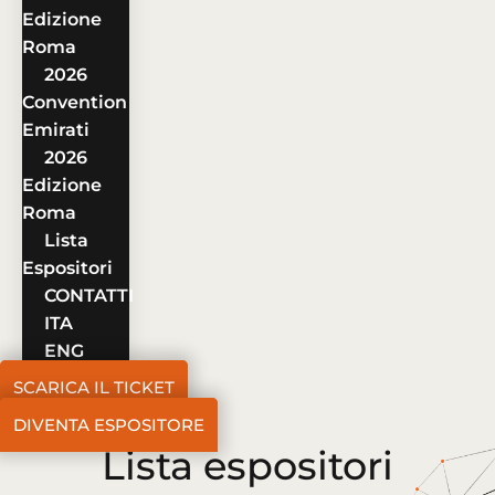
Edizione
Roma
2026
Convention
Emirati
2026
Edizione
Roma
Lista
Espositori
CONTATTI
ITA
ENG
SCARICA IL TICKET
DIVENTA ESPOSITORE
Lista espositori