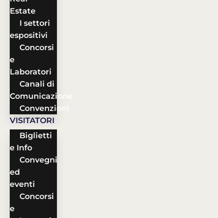
Estate
I settori
espositivi
Concorsi
e
Laboratori
Canali di
Comunicazione
Convenzioni
VISITATORI
Biglietti
e Info
Convegni
ed
eventi
Concorsi
e