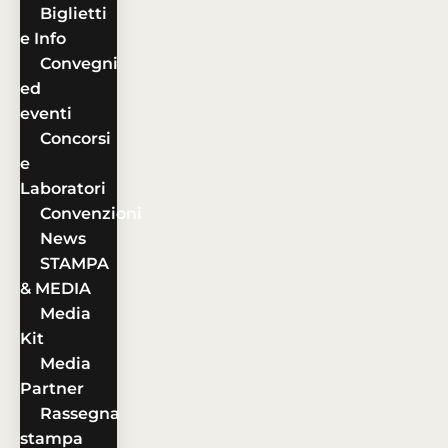
Biglietti
e Info
Convegni
ed
eventi
Concorsi
e
Laboratori
Convenzioni
News
STAMPA
& MEDIA
Media
Kit
Media
Partner
Rassegna
stampa