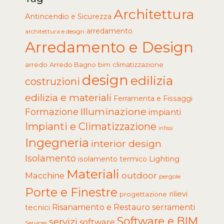
Architettura
Antincendio e Sicurezza
arredamento
architettura e design
Arredamento e Design
arredo
Arredo Bagno
climatizzazione
bim
design
edilizia
costruzioni
edilizia e materiali
Ferramenta e Fissaggi
Illuminazione
Formazione
impianti
Impianti e Climatizzazione
infissi
Ingegneria
interior design
Isolamento
Lighting
isolamento termico
Materiali
Macchine
outdoor
pergole
Porte e Finestre
rilievi
progettazione
tecnici
Risanamento e Restauro
serramenti
Software e BIM
servizi
software
Services