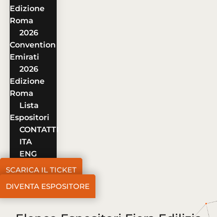
Edizione
Roma
2026
Convention
Emirati
2026
Edizione
Roma
Lista
Espositori
CONTATTI
ITA
ENG
SCARICA IL TICKET
DIVENTA ESPOSITORE