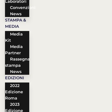
Laboratori
Convenzioni
News
STAMPA &
MEDIA
Media
Kit
Media
Partner
Rassegna
stampa
News
EDIZIONI
2022
Edizione
Roma
2023
Edizione