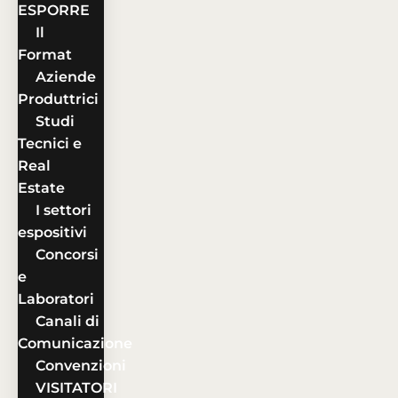
ESPORRE
Il
Format
Aziende
Produttrici
Studi
Tecnici e
Real
Estate
I settori
espositivi
Concorsi
e
Laboratori
Canali di
Comunicazione
Convenzioni
VISITATORI