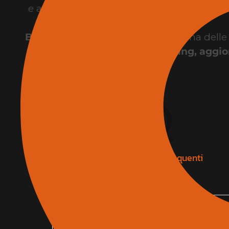
e architettura, con soluzioni dedicate a pro
B-CAD Expo Roma
rappresenta una delle pri
di networking, aggio
F
.
A
.
Q
Domande e risposte frequenti
Dove trovare l’elenco espositori del