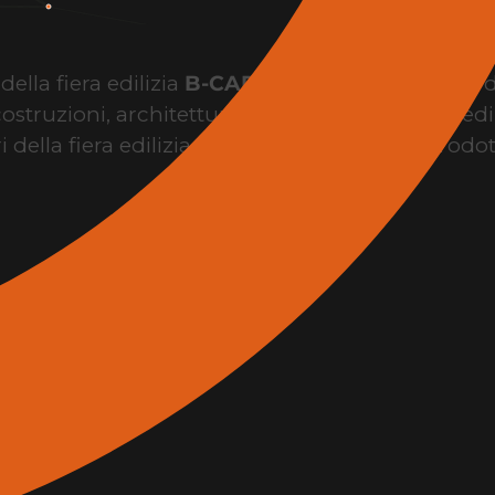
ella fiera edilizia
B-CAD Expo Roma
, il punto 
costruzioni, architettura, design, innovazione edil
i della fiera edilizia per conoscere brand, prodo
l’evento.