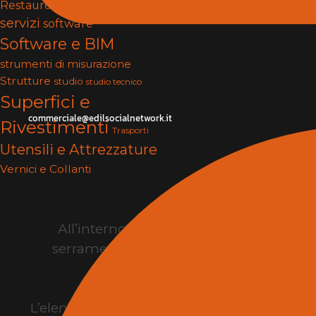
Restauro
serramenti
Services
servizi
software
Software e BIM
strumenti di misurazione
Strutture
studio
studio tecnico
Superfici e
commerciale@edilsocialnetwork.it
Rivestimenti
Trasporti
Utensili e Attrezzature
Vernici e Collanti
All’interno della manifestazione sono 
serramenti, infissi, pavimenti, rivestime
L’elenco espositori della fiera edilizia
consen