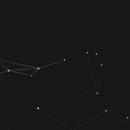
Elenco Espos
Edilizia B-C
Edizion
Home
»
Arredamento e Design
»
Pagina 7