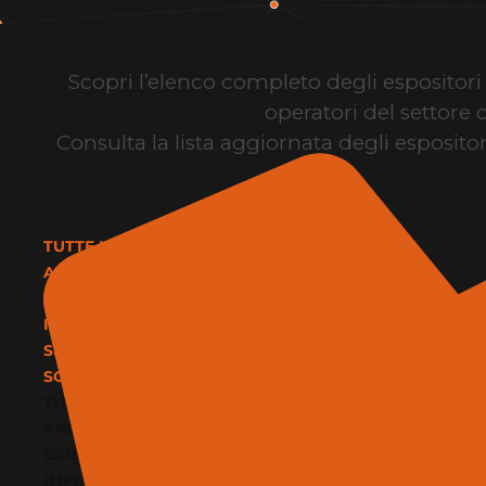
Scopri l’elenco completo degli espositori d
operatori del settore 
Consulta la lista aggiornata degli espositor
TUTTE LE CATEGORIE
ARCHITETTURA E DESIGN
EDILIZIA E MATERIALI
IMPIANTI E CLIMATIZZAZIONE
SERVIZI
SOFTWARE E BIM
TUTTE LE CATEGORIE
ARCHITETTURA E DESIGN
EDILIZIA E MATERIALI
IMPIANTI E CLIMATIZZAZIONE