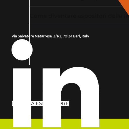
Come diventare espositori della f
Via Salvatore Matarrese, 2/R2, 70124 Bari, Italy
DIVENTA ESPOSITORE