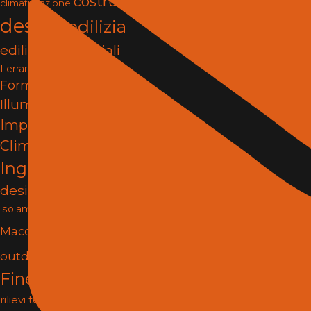
costruzioni
climatizzazione
design
edilizia
edilizia e materiali
Ferramenta e Fissaggi
Formazione
Illuminazione
impianti
Impianti e
Climatizzazione
infissi
Ingegneria
interior
design
Isolamento
Lighting
isolamento termico
Materiali
Macchine
Porte e
outdoor
pergole
Finestre
progettazione
rilievi tecnici
Risanamento e