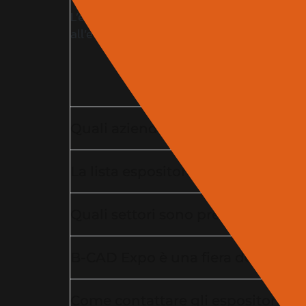
L’elenco espositori della fiera edilizia B-C
all’evento dedicato a edilizia, architettura e
Quali aziende partecipano alla fie
La lista espositori della fiera edil
Quali settori sono presenti tra gli 
B-CAD Expo è una fiera dedicata al
Come contattare gli espositori della