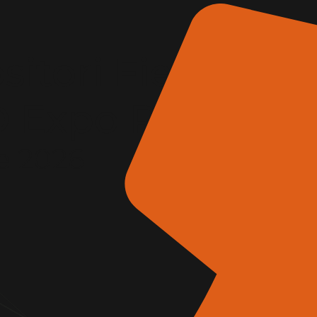
itori Fiera
AD Expo Roma
e 2026