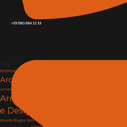
SERVIZI
SOFTWARE E BIM
+39 080 864 22 33
Tag
Antincendio e Sicurezza
Architettura
arredamento
architettura e design
Arredamento
e Design
arredo
Arredo Bagno
bim