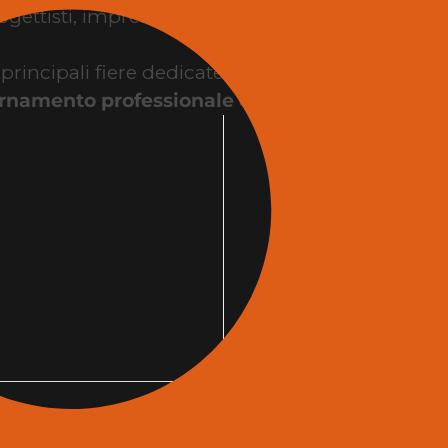
gettisti, imprese, interior designer, contractor, st
ncipali fiere dedicate all’edilizia e all’architettu
rnamento professionale e incontri business
tr
la fiera edilizia?